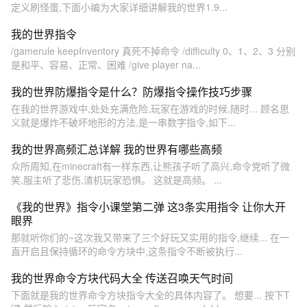
定义刷怪蛋,下面小编为大家详细讲解我的世界1.9...
我的世界指令
/gamerule keepInventory 真死不掉命令 /difficulty 0、1、2、3 分别
是和平、容易、正常、困难 /give player na...
我的世界防爆指令是什么？防爆指令操作技巧步骤
在我的世界游戏中,处处充满危险,玩家在游戏的时候,随时... 顾名思
义就是爆炸不破坏地形的方法,是一串数字指令,如下...
我的世界高频汇总详解 我的世界有哪些高频
众所周知,在minecraft有一样东西,让熊孩子听了高兴,命令党听了微
笑,服主听了悲伤,渣机玩家恐惧。 这就是高频。 ...
《我的世界》指令小课堂第二弹 这3条实用指令 让你大开
眼界
那就听你们的~这次我又带来了三个好玩又实用的指令,继续... 在一
直开启且保持循环的命令方块中,这条指令不断被执行...
我的世界命令方块代码大全 传送召唤天气时间
下面就是我的世界命令方块指令大全的具体内容了。 想要... 按下T