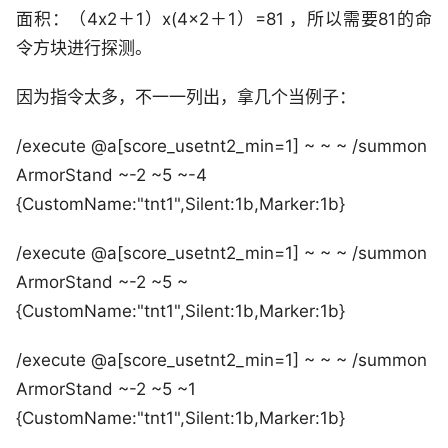
面积：（4x2＋1）x(4x2＋1）=81 ，所以需要81的命
令方块进行探测。
因为指令太多，不一一列出，拿几个当例子：
/execute @a[score_usetnt2_min=1] ~ ~ ~ /summon
ArmorStand ~-2 ~5 ~-4
{CustomName:"tnt1",Silent:1b,Marker:1b}
/execute @a[score_usetnt2_min=1] ~ ~ ~ /summon
ArmorStand ~-2 ~5 ~
{CustomName:"tnt1",Silent:1b,Marker:1b}
/execute @a[score_usetnt2_min=1] ~ ~ ~ /summon
ArmorStand ~-2 ~5 ~1
{CustomName:"tnt1",Silent:1b,Marker:1b}