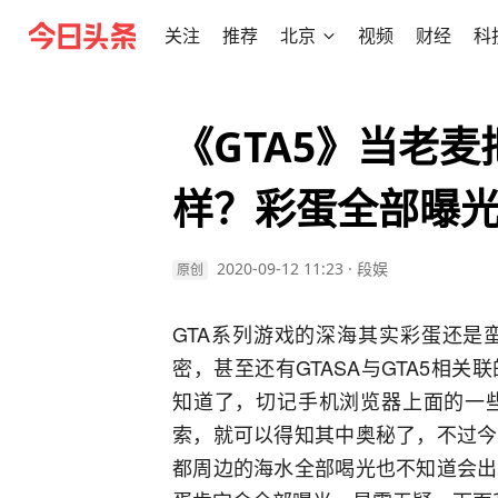
关注
推荐
北京
视频
财经
科
《GTA5》当老
样？彩蛋全部曝
2020-09-12 11:23
·
段娱
原创
GTA系列游戏的深海其实彩蛋还是
密，甚至还有GTASA与GTA5相
知道了，切记手机浏览器上面的一
索，就可以得知其中奥秘了，不过今
都周边的海水全部喝光也不知道会出