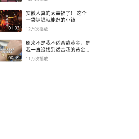
安徽人真的太幸福了！ 这个
一袋铜钱就能逛的小镇
01:03
12万
次播放
原来不是我不适合戴黄金，是
我一直没找到适合我的黄金
😭
00:49
11万
次播放