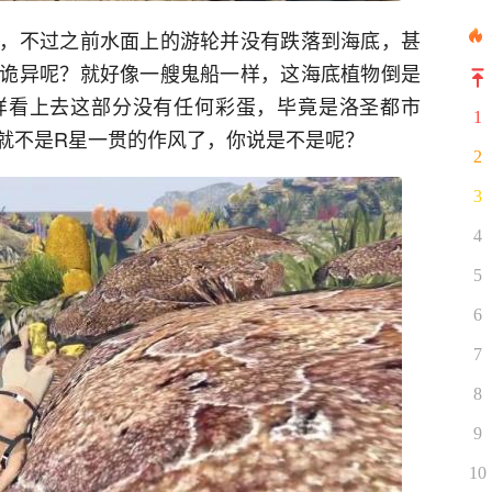
，不过之前水面上的游轮并没有跌落到海底，甚
诡异呢？就好像一艘鬼船一样，这海底植物倒是
样看上去这部分没有任何彩蛋，毕竟是洛圣都市
1
就不是R星一贯的作风了，你说是不是呢？
2
3
4
5
6
7
8
9
10