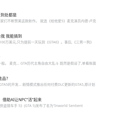
股到处都是
玩家们不断赞美这款新作。 就连《给他爱5》麦克演员内德·卢克
给我 我能搞到
100万美元,只为提前一天玩到《GTA6》。事后,《三男一狗》
？
。 麦克... GTA历代主角自由大乱斗 既然是假设了,单看账面
牲品？
A5的开发... 剧情模式推出任何付费DLC更新的GTA5,原计划
借助AI让NPC“活”起来
《侠盗猎车手 5》(GTA 5)发布了名为“Inworld Sentient