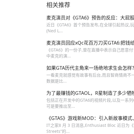
相关推荐
麦克演员对《GTA6》预告的反应：大屁
近日《GTA6》首个预告发布,在全球引起热议,
(Ned L...
麦克演员回应xQc花百万刀买GTA6:把钱
《GTA6》的一份子,曾在直播中表示自己愿意付
中麦克的演...
如果GTA历代主角来一场绝地求生会怎样
一看麦克就感觉有故事有后台,而且智商情商不一般
数据是比...
为了最赚钱的GTAOL，R星制造了多少牺
包括正在开发中的GTA6的视频片段,以及一系列GT
可是要推出至...
《GTA5》游戏新MOD：引入新故事模式、
IT之家8 月 3 日消息,Enthusiast Bloc 近日为
Streets”的...