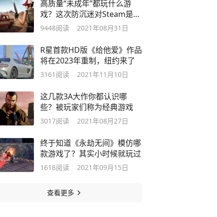
高质量“未成年”都玩什么游
戏？这次防沉迷对Steam是否
有效？
9448
阅读
2021年08月31日
R星首款HD版《给他爱》作品
将在2023年重制，纽约来了
3161
阅读
2021年11月10日
这几款3A大作你都认识哪
些？被玩家们称为经典游戏
3017
阅读
2021年08月27日
终于知道《永劫无间》模仿哪
款游戏了？其实小时候就玩过
1618
阅读
2021年09月15日
查看更多