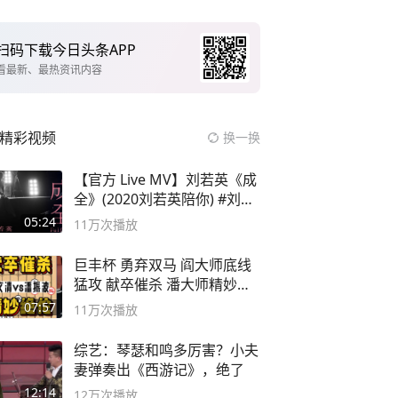
扫码下载今日头条APP
看最新、最热资讯内容
精彩视频
换一换
【官方 Live MV】刘若英《成
全》(2020刘若英陪你) #刘若
英 #成全
05:24
11万
次播放
巨丰杯 勇弃双马 阎大师底线
猛攻 献卒催杀 潘大师精妙入
局
07:57
11万
次播放
综艺：琴瑟和鸣多厉害？小夫
妻弹奏出《西游记》，绝了
12:14
12万
次播放