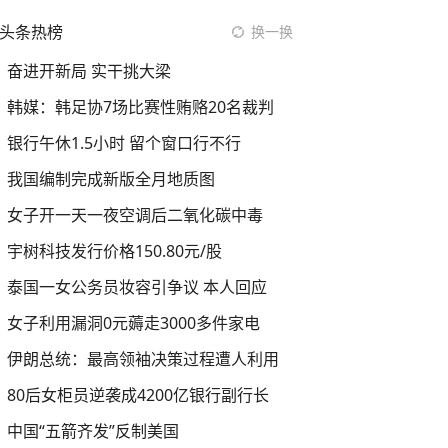
头条热榜
换一换
奋进开新局 实干挑大梁
韩媒：韩足协7场比赛性贿赂20名裁判
银行午休1.5小时 留个窗口行不行
我国编制完成新版全月地质图
女子开一天一夜空调后二氧化碳中毒
宇树科技发行价格150.80元/股
泰国一女公务员妆容引争议 本人回应
女子利用漏洞0元薅走3000多件家电
伊朗总统：最高领袖决策过程遭人利用
80后女柜员逆袭成4200亿银行副行长
中国“五箭齐发”反制美国