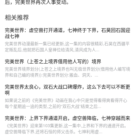
后，完美世界再次人事变动。
相关推荐
完美世界：虚空兽打开通道，七神终于下界，石昊回石国迎
战七神
完美世界动漫最新一集已经更新,这一集的内容很精彩,石昊在西疆平
定叛乱后,他就把石国人皇禅位给清风,清风成为人...
完美世界（上苍之上境界借用他人写的）境界
完美世界境界划分(上苍之上境界也叫无极世界划分(借用他人编写境
界和自己编的境界)):完美世界划分:搬血、洞天、...
完美世界太良心，双石大战口碑爆炸，这么下去可以不断更
啊
如果说之前的《完美世界》动画在我心中只是觉得看得爽看得开心
每个星期追一追的类型,之前的“双石大战”结束之后...
完美世界：上界下界通道开启，虚空兽降临，七神穿越而来
《完美世界》迎来第103集更新,这一集中,上界和下界的通道开启。
虚空兽降临下界,还将石恒的师父击杀。七神利用虚...