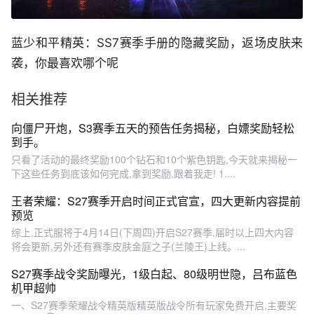
蓝少和平精英：SS7赛季手册的隐藏奖励，返场皮肤来
袭，你最喜欢哪个呢
相关推荐
向僵尸开炮，S3赛季五天的预告任务揭秘，白嫖奖励轻松
到手。
只看了活动的最终奖励100个钻石和10个紫色钥匙,今天就来揭秘一
下这些任务到底该如何完成,拿到奖励,跟着我走! 1....
王者荣耀：S27赛季开启时间正式官宣，四大更新内容提前
预览
综上,正式服将于4月14日(下周四)开启S27赛季,届时以上四大内容
将会更新,另外还有赛季皮肤金庭之子(兰陵王)上线。...
S27赛季战令奖励曝光，1级白起、80级明世隐，吕布蓝色
机甲超帅
一、S27赛季荣耀战令精英版精英版战令所有玩家免费开启,主要奖