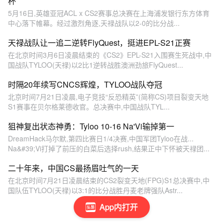
杯
5月16日,英雄亚冠ACL x CS2赛事总决赛在上海浦发银行东方体育
中心落下帷幕。经过激烈角逐,天禄战队以2-0的比分战...
天禄战队让一追二逆转FlyQuest，挺进EPL-S21正赛
在北京时间3月6日凌晨结束的《CS2》EPL-S21入围赛生死战中,中
国战队TYLOO(天禄)以2比1逆转战胜澳洲劲旅FlyQuest...
时隔20年续写CNCS辉煌，TYLOO战队夺冠
北京时间7月21日凌晨,电子竞技“反恐精英”(简称CS)项目裂变天地
S1赛事在贝尔格莱德收官。总决赛中,中国战队TYL...
狙神复出状态神勇：Tyloo 10-16 Na'Vi输掉第一
DreamHack马尔默,第四比赛日1/4决赛,中国军团Tyloo在战...
Na&#39;Vi打掉了前压的白菜后选择rush,结果正中下怀被天禄团...
二十年来，中国CS最扬眉吐气的一天
在北京时间7月21日凌晨结束的CS2裂变天地(FPG)S1总决赛中,中
国队伍TYLOO(天禄)以3:1的比分战胜丹麦老牌强队Astr...
App内打开