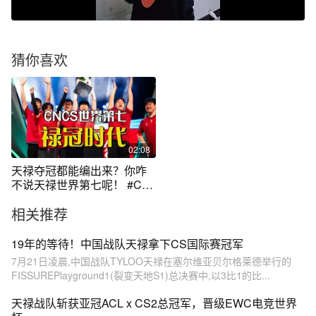
猜你喜欢
02:08
天禄夺冠都能编出来？你咋
不说天禄世界第七呢！ #CS2
#tyloo
相关推荐
19年的等待！中国战队天禄拿下CS国际赛冠军
7月21日凌晨,中国战队TYLOO天禄在塞尔维亚贝尔格莱德举行的
FISSUREPlayground1(裂变天地S1)总决赛中,以3比1的比...
天禄战队斩获亚冠ACL x CS2总冠军，晋级EWC电竞世界