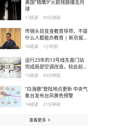
美国“猎鹰9”火箭残骸撞击月
球
17
阅读
45分钟前
传销头目变身教育导师，不是
什么人都能办教育 | 新京报快
评
16
阅读
1小时前
运行23年的13号线东直门站
完成局部空调改造，较此前降
约2℃
15
阅读
43分钟前
“白海豚”登陆地点更新 中央气
象台发布台风黄色预警
14
阅读
21分钟前
查看更多