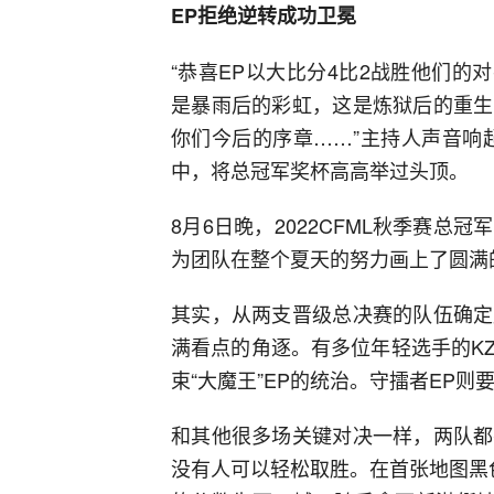
EP拒绝逆转成功卫冕
“恭喜EP以大比分4比2战胜他们的对
是暴雨后的彩虹，这是炼狱后的重生
你们今后的序章……”主持人声音响
中，将总冠军奖杯高高举过头顶。
8月6日晚，2022CFML秋季赛总
为团队在整个夏天的努力画上了圆满
其实，从两支晋级总决赛的队伍确定
满看点的角逐。有多位年轻选手的K
束“大魔王”EP的统治。守擂者EP则
和其他很多场关键对决一样，两队都
没有人可以轻松取胜。在首张地图黑色