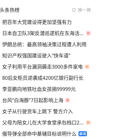
头条热榜
换一换
把百年大党建设得更加坚强有力
日本自卫队3架反潜巡逻机在东海活动
伊朗总统：最高领袖决策过程遭人利用
知识产权强国建设驶入“快车道”
女子利用平台漏洞薅走3000多件家电
80后女柜员逆袭成4200亿银行副行长
李亚鹏向地铁吐血女孩捐99999元
台风“白海豚”7日起影响上海
女子从行驶货车上跳下 警方介入
父母为陪女儿在大学食堂承包档口2年
俄导弹全部命中基辅目标说明什么