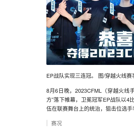
EP战队实现三连冠。 图/穿越火线赛
8月6日晚，2023CFML（穿越
方”落下帷幕，卫冕冠军EP战队以4
伍在联赛舞台上的统治，狙击位选手李
赛况