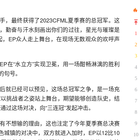
手，最终获得了2023CFML夏季赛的总冠军。这
，勤奋与汗水刻画出你们的过往，星光与璀璨是
1
起，EP众人走上舞台，在现场无数观众的欢呼声
2
3
冠军EP在“水立方”实现卫冕，用一场酣畅淋漓的胜利
4
的句号。
5
后就已经可以预见，这场总冠军之争，是一场充
6
Z以挑战者之姿站上舞台，期望能够创造队史，结
7
要通过这场对决，向“三连冠”发起冲击。
8
有不想输的理由，这也注定了今年夏季赛总决赛
9
城镇的对决中，双方就进入加时，EP以12比10
10