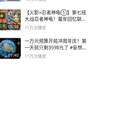
【火影×忍者神龟①】第七班
大战忍者神龟！童年回忆联动
论武？
08:55
11万
次播放
一万元预算开局冲周年庆！第
一天就只剩3598元了 #妄想山
海
01:40
11万
次播放