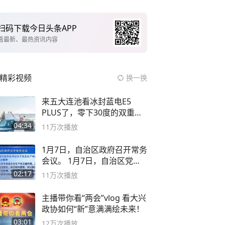
扫码下载今日头条APP
看最新、最热资讯内容
精彩视频
换一换
来五大连池看冰封蓝电E5
PLUS了，零下30度的双重冰
封40小时全录
04:34
11万
次播放
1月7日，自治区政府召开常务
会议。 1月7日，自治区党委
副书记
02:17
11万
次播放
主播带你看“两会”vlog 看大兴
政协如何“新”意满满绘未来！
03:01
12万
次播放