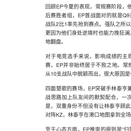
回顾EP今夏的表现，常规赛阶段，
后赛胜者组，EP首战面对的就是Q9
战队2比1率先抢到赛点。强队之所
更因为他们身处逆境时也能力挽狂澜
地翻盘。
对于电竞选手来说，影响成绩的主
赛，EP并非始终居于不败之地。常
从10支战队中脱颖而出，很大原因
四面楚歌的赛场，EP突破手林泰亨
战思路加上队友间的默契配合，一次
是，双重身份不但没有让林泰亨顾此
对阵KZ，林泰亨在港口地图拿到全场
至于心态方面，EP推崇的原则是“