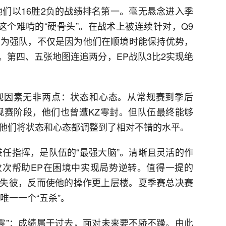
他们以16胜2负的战绩排名第一。毫无悬念进入季
这个难啃的“硬骨头”。在战术上被连续针对，Q9
以为强队，不仅是因为他们在顺境时能保持优势，
。第四、五张地图连追两分，EP战队3比2实现绝
观因素无非两点：状态和心态。从常规赛到季后
规赛阶段，他们也曾遭KZ零封。但队伍最终能够
是他们将状态和心态都调整到了相对不错的水平。
兼任指挥，是队伍的“最强大脑”。清晰且灵活的作
次帮助EP在困境中实现局势逆转。值得一提的
失彼，反而使他的操作更上层楼。夏季赛总决赛
唯一一个“五杀”。
归零”：成绩属于过去，面对未来要不骄不躁。由此