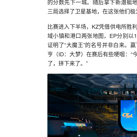
的分数先下一城。随后拿下新潜艇地
三局选择了卫星基地，在这张他们极
比赛进入下半场，KZ凭借供电所胜
域小镇和港口两张地图，EP分别以13
证明了“大魔王”的名号并非白来。赢
亨（ID：大梦）在赛后有些哽咽：
了，拼下来了。”