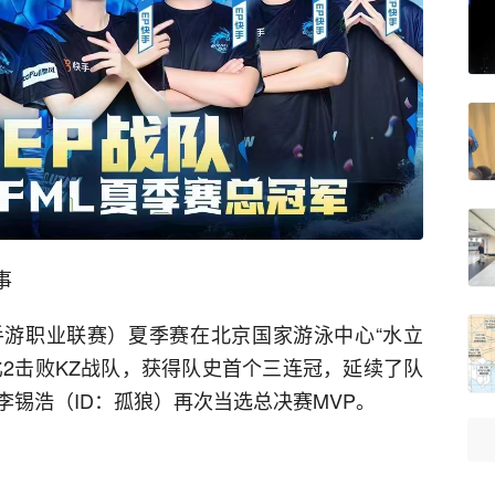
事
火线手游职业联赛）夏季赛在北京国家游泳中心“水立
比2击败KZ战队，获得队史首个三连冠，延续了队
锡浩（ID：孤狼）再次当选总决赛MVP。