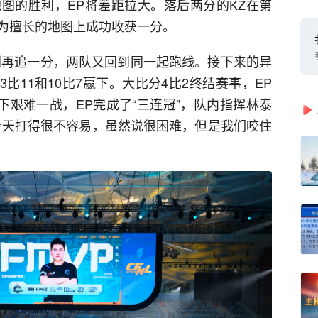
图的胜利，EP将差距拉大。落后两分的KZ在第
为擅长的地图上成功收获一分。
利再追一分，两队又回到同一起跑线。接下来的异
比11和10比7赢下。大比分4比2终结赛事，EP
下艰难一战，EP完成了“三连冠”，队内指挥林泰
“今天打得很不容易，虽然说很困难，但是我们咬住