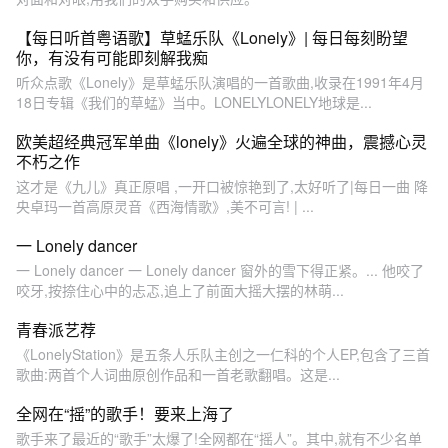
【每日听首粤语歌】草蜢乐队《Lonely》| 每日每刻盼望
你，有没有可能即刻解我痴
听众点歌《Lonely》是草蜢乐队演唱的一首歌曲,收录在1991年4月
18日专辑《我们的草蜢》当中。LONELYLONELY地球是...
欧美超经典冠军单曲《lonely》火遍全球的神曲，震撼心灵
不朽之作
这才是《九儿》真正原唱 ,一开口被惊艳到了,太好听了|每日一曲 降
央卓玛一首高原灵音《西海情歌》,美不可言! | ...
一 Lonely dancer
一 Lonely dancer 一 Lonely dancer 窗外的雪下得正紧。... 他咬了
咬牙,按捺住心中的忐忑,追上了前面大摇大摆的林萌...
青春派艺荐
《LonelyStation》是五条人乐队主创之一仁科的个人EP,包含了三首
歌曲:两首个人词曲原创作品和一首老歌翻唱。这是...
全网在“摇”的歌手！要来上海了
歌手来了最近的“歌手”太爆了!全网都在“摇人”。其中,就有不少名单