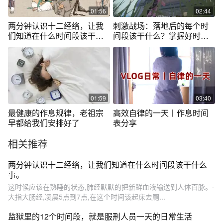
01:56
02:44
两分钟认识十二经络，让我
刺激战场：落地后的每个时
们知道在什么时间段该干什
间段该干什么？掌握好时间
么事。
轻松吃鸡！
01:59
03:40
最健康的作息规律，老祖宗
高效自律的一天丨作息时间
早都给我们安排好了
表分享
相关推荐
两分钟认识十二经络，让我们知道在什么时间段该干什么
事。
这时候应该在熟睡的状态,肺经默默的把新鲜血液输送到人体百脉。·
大指大肠经,凌晨5点到7点,在这个时间该起床去厕...
监狱里的12个时间段，就是服刑人员一天的日常生活