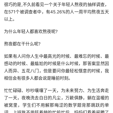
很巧的是,不久前看见一个关于年轻人熬夜的抽样调查，
在571个被调查者中，有45.26%的人一周平均熬夜五天
以上。
为什么年轻人都喜欢熬夜呢?
熬夜都在干什么呢?
如果有人问你人生中最高光的时候、最难忘的时候、最
感动的时候、最尴尬的时候是什么时候，那答案显然因
人而异、五花八门，但是要问你最轻松惬意的时候，我
相信会有很多人都会说是睡前时刻。
忙忙碌碌、吵吵嚷嚷了一天，为未来努力、为生活奔走
了一天，夜晚洗去白日的凡尘，万簌俱静，躺在温暖的
被窝里，学生们不用解那晦涩的数学题背那跳跃的单
词，上班族不用赶着趟的忙前忙后，妈妈们看着闹腾了