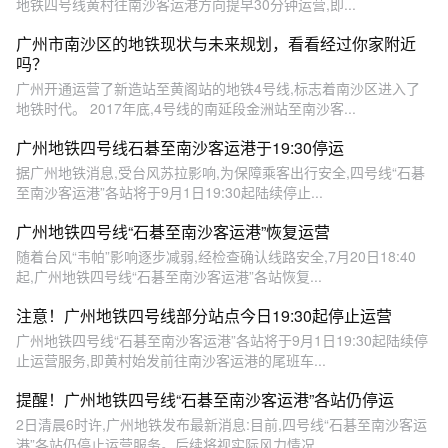
地铁四号线黄村往南沙客运港方向提早30分钟运营,即...
广州市南沙区的地铁现状与未来规划，看看经过你家附近
吗？
广州开通运营了新造站至黄阁站的地铁4号线,标志着南沙区进入了
地铁时代。 2017年底,4号线的南延段金洲站至南沙客...
广州地铁四号线石碁至南沙客运港于19:30停运
据广州地铁消息,受台风苏拉影响,为保障乘客出行安全,四号线“石碁
至南沙客运港”各站将于9月1日19:30起陆续停止...
广州地铁四号线“石碁至南沙客运港”恢复运营
随着台风“韦帕”影响逐步减弱,经检查确认线路安全,7月20日18:40
起,广州地铁四号线“石碁至南沙客运港”各站恢复...
注意！广州地铁四号线部分站点今日19:30起停止运营
广州地铁四号线“石碁至南沙客运港”各站将于9月1日19:30起陆续停
止运营服务,即黄村始发前往南沙客运港的尾班车...
提醒！广州地铁四号线“石碁至南沙客运港”各站仍停运
2日清晨6时许,广州地铁发布最新消息:目前,四号线“石碁至南沙客运
港”各站仍停止运营服务。后续将视实际风力情况...