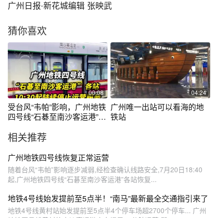
广州日报·新花城编辑 张映武
猜你喜欢
00:08
04:24
受台风“韦帕”影响，广州地铁
广州唯一出站可以看海的地
四号线“石碁至南沙客运港”各
铁站
站于7月20日10:30起陆续停
相关推荐
止运营服务！#广州地铁
广州地铁四号线恢复正常运营
随着台风“韦帕”影响逐步减弱,经检查确认线路安全,7月20日18:40
起,广州地铁四号线“石碁至南沙客运港”各站恢复...
地铁4号线始发提前至5点半！“南马”最新最全交通指引来了
地铁4号线黄村站始发提前至5点半4个停车场超2700个停车... 广州