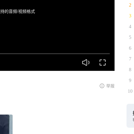
2
持的音频/视频格式
3
4
5
6
7
8
9
举报
10