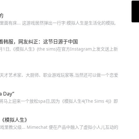
的
里面有床... 这游戏居然弹出一行字:模拟人生是生活化的模拟,
着韩服，网友纠正：这节日源于中国
《模拟人生》(the sims)在官方Instagram上发文送上新
个天才艺术家、大厨师、职业游戏玩家等,当然还可以做一个恋爱
Day”
迎来一个放松spa日,因为《模拟人生4(The Sims 4)》即
成了《模拟人生》
戏里教父级... Mimechat 便在产品中融入了虚拟小人儿互动的