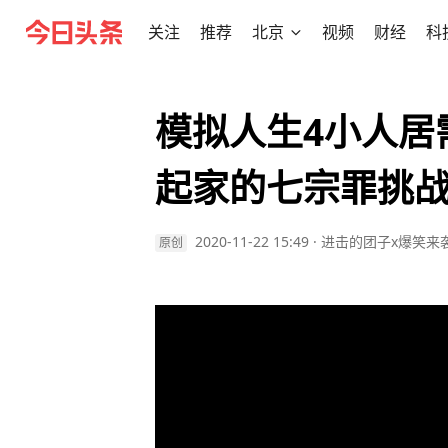
关注
推荐
北京
视频
财经
科
模拟人生4小人居
起家的七宗罪挑战
2020-11-22 15:49
·
进击的团子x爆笑来
原创