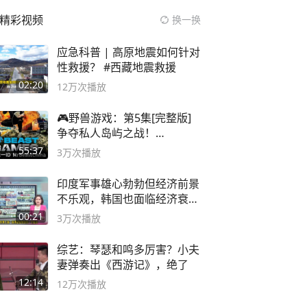
精彩视频
换一换
应急科普 | 高原地震如何针对
性救援？ #西藏地震救援
02:20
12万
次播放
🎮野兽游戏：第5集[完整版]
争夺私人岛屿之战！
#MrBeastChina
55:37
3万
次播放
印度军事雄心勃勃但经济前景
不乐观，韩国也面临经济衰退
风险
00:21
3万
次播放
综艺：琴瑟和鸣多厉害？小夫
妻弹奏出《西游记》，绝了
12:14
12万
次播放