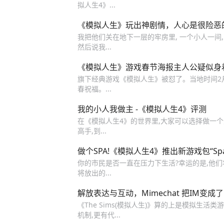
拟人生4》...
《模拟人生》玩出神剧情，人心是很险恶
我把他们关在地下一层的牢房里, 一个小人一间,
然后说我...
《模拟人生》游戏春节海报主人公疑似身
旗下经典游戏《模拟人生》被怼了。当地时间2月1日,
春祝福。...
我的小人我做主 -《模拟人生4》评测
在《模拟人生4》的世界里,大家可以选择做一
高手,到...
做个SPA!《模拟人生4》推出新游戏包“Spa 
你的市民是否一直在压力下生活?幸运的是,他们将马上
将放出的...
解放表达与互动，Mimechat 把IM变
《The Sims(模拟人生)》算的上是模拟生活类游
机制,更有代...