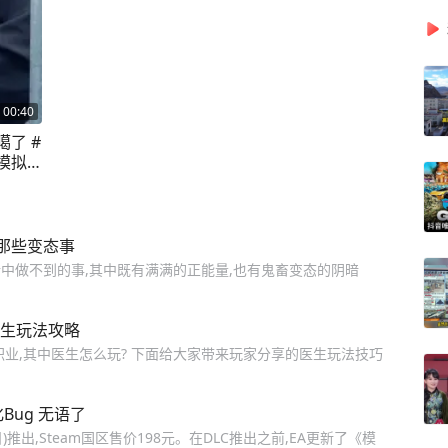
00:40
了 #
#模拟
那些变态事
中做不到的事,其中既有满满的正能量,也有鬼畜变态的阴暗
医生玩法攻略
职业,其中医生怎么玩? 下面给大家带来玩家分享的医生玩法技巧
ug 无语了
)推出,Steam国区售价198元。在DLC推出之前,EA更新了《模