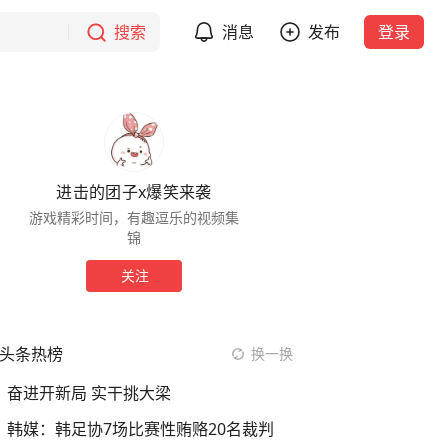
搜索
消息
发布
登录
进击的团子x爆笑来袭
游戏精彩时间，有趣逗乐的视频集
锦
关注
头条热榜
换一换
奋进开新局 实干挑大梁
韩媒：韩足协7场比赛性贿赂20名裁判