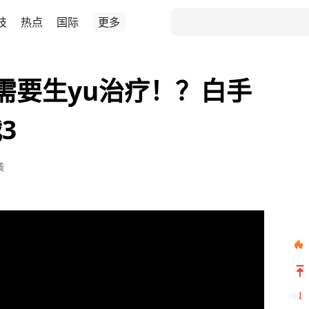
技
热点
国际
更多
需要生yu治疗！？白手
3
袭
1