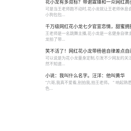
花小龙有多双标？带谢霆锋和一众网红高
可是当王老师跑不动时,花小龙就让王老师休息
小狗包包...
千万级网红花小龙七夕官宣恋情，甜蜜拥抱
王老师是一名跳舞主播,花小龙是一名健身自律
龙拍了带...
笑不活了！网红花小龙带杨爸自律差点自
可以说是为花小龙量身定制,引发不少网友的关注和
然不知道...
小说：我叫什么名字。汪洋：他叫黄华
“六哥,我真不爱看,别拍我,拍王老师。 ” 响
色...