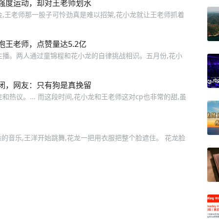
强度运动，却对王老师划水
会,王老师那一股子可怜劲真是难以招架,花小龙就让王老师抓着
王老师，点赞量达5.2亿
主播。两人通过童锦程和花小龙的自律挑战相识。五月份,花小
闭，网友：只有狗是真挽留
热议。... 而这段时间,花小龙和王老师这对cp也非常的甜,虽
起熟悉的音乐,王洋开始跳舞,花龙一把用衣服把整个脸遮住。 花龙脸