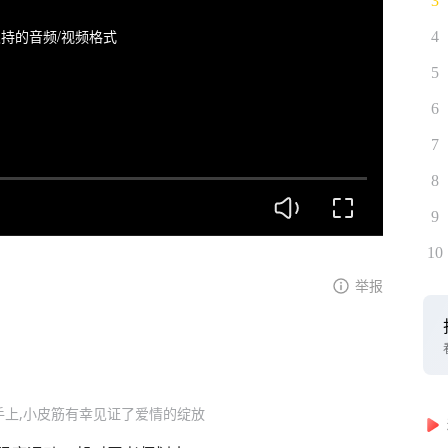
3
持的音频/视频格式
4
5
6
7
8
9
10
举报
手上,小皮筋有幸见证了爱情的绽放