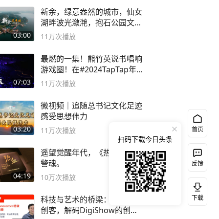
新余，绿意盎然的城市，仙女
湖畔波光潋滟，抱石公园文化
深邃……
03:00
11万
次播放
最燃的一集！熊竹英说书唱响
游戏圈！在#2024TapTap年
度游戏大赏
07:03
11万
次播放
微视频｜追随总书记文化足迹
感受思想伟力
03:20
首页
11万
次播放
扫码下载今日头条
遥望觉醒年代，《热血》铸就
警魂。
反馈
04:19
10万
次播放
下载
科技与艺术的桥梁：专访跨界
创客，解码DigiShow的创新