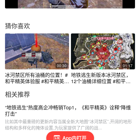
猜你喜欢
00:30
01:17
冰河禁区所有油桶的位置！#
地铁逃生新版本冰河禁区，
和平精英体验服 #和平精英战
12个油桶详细位置 #和平精
场进化
英地铁逃生
相关推荐
“地铁逃生”热度高企冲畅销Top1，《和平精英》诠释“降维
打击”
比如其中最重磅的更新内容当属全新大地图“冰河禁区”,开阔的地形
结构和多样化的掩体设置,为玩家提供了广阔的战...
App内打开