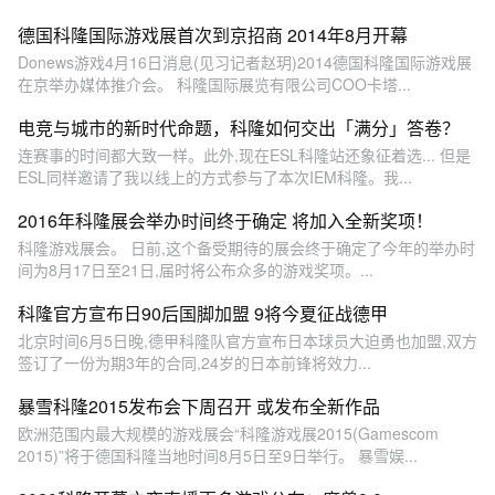
德国科隆国际游戏展首次到京招商 2014年8月开幕
Donews游戏4月16日消息(见习记者赵玥)2014德国科隆国际游戏展
在京举办媒体推介会。 科隆国际展览有限公司COO卡塔...
电竞与城市的新时代命题，科隆如何交出「满分」答卷？
连赛事的时间都大致一样。此外,现在ESL科隆站还象征着选... 但是
ESL同样邀请了我以线上的方式参与了本次IEM科隆。我...
2016年科隆展会举办时间终于确定 将加入全新奖项！
科隆游戏展会。 日前,这个备受期待的展会终于确定了今年的举办时
间为8月17日至21日,届时将公布众多的游戏奖项。...
科隆官方宣布日90后国脚加盟 9将今夏征战德甲
北京时间6月5日晚,德甲科隆队官方宣布日本球员大迫勇也加盟,双方
签订了一份为期3年的合同,24岁的日本前锋将效力...
暴雪科隆2015发布会下周召开 或发布全新作品
欧洲范围内最大规模的游戏展会“科隆游戏展2015(Gamescom
2015)”将于德国科隆当地时间8月5日至9日举行。 暴雪娱...