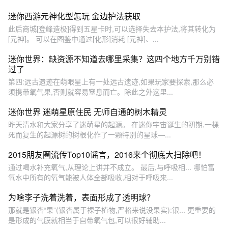
迷你西游元神化型怎玩 金边护法获取
此后商城[登峰造极]得到五星卡时,可以选择失去本护法,将其转化为
[元神]。 可以在图鉴中通过[化形]消耗 [元神]、...
迷你世界：缺资源不知道去哪里采集？这四个地方千万别错
过了
第四:远古遗迹在萌眼星上有一处远古遗迹,如果玩家要探索,那么必
须携带氧气果,否则就容易窒息而亡。除此之外这里...
迷你世界 迷萌星原住民 无师自通的树木精灵
昨天清水和大家分享了迷萌星的起源。 在迷你宇宙诞生的初期,一棵
死而复生的起源树的树根化作了一颗特别的星球—...
2015朋友圈流传Top10谣言，2016来个彻底大扫除吧！
通过喝水补充氧气,从理论上讲并不成立。 最后,与呼吸相... 哪怕富
氧水中所有的氧气能被人体全部吸收,相对于呼吸来...
为啥李子洗着洗着，表面形成了透明球？
那就是银杏“果”(银杏属于裸子植物,严格来说没果实):银... 更重要的
是形成的气膜就相当于自带氧气包,可以很好辅助...