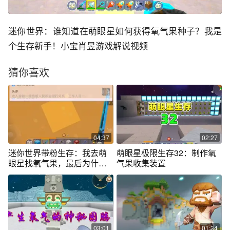
迷你世界：谁知道在萌眼星如何获得氧气果种子？我是
个生存新手！小宝肖昱游戏解说视频
猜你喜欢
04:37
02:27
迷你世界带粉生存：我去萌
萌眼星极限生存32：制作氧
眼星找氧气果，最后为什么
气果收集装置
只找到了一个
03:01
01:34