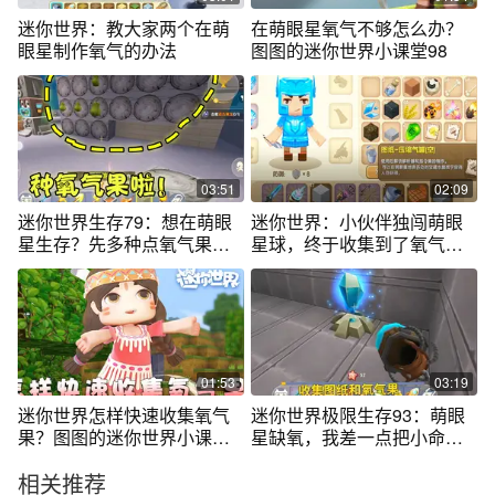
迷你世界：教大家两个在萌
在萌眼星氧气不够怎么办？
眼星制作氧气的办法
图图的迷你世界小课堂98
03:51
02:09
迷你世界生存79：想在萌眼
迷你世界：小伙伴独闯萌眼
星生存？先多种点氧气果
星球，终于收集到了氧气压
吧！
缩罐！
01:53
03:19
迷你世界怎样快速收集氧气
迷你世界极限生存93：萌眼
果？图图的迷你世界小课堂
星缺氧，我差一点把小命丢
269
在了上面
相关推荐