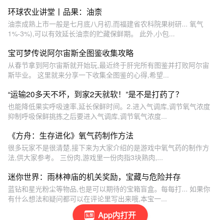
环球农业讲堂丨品果：油柰
油柰成熟上市一般是七月底八月初,而福建省农科院果树研... 氧气
1%-3%),可以有效延长油柰的贮藏保鲜期。 此外,小包...
宝可梦传说阿尔宙斯全图鉴收集攻略
从春节拿到阿尔宙斯就开始玩,最近终于肝完所有图鉴并打败阿尔宙
斯毕业。 这里就来分享一下收集全图鉴的心得,希望...
“运输20多天不坏，到家2天就软！”是不是打药了？
也能降低果实呼吸速率,延长保鲜时间。2.进入气调库,调节氧气浓度
抑制呼吸保鲜挑拣之后要进入气调库,调节氧气浓度...
《方舟：生存进化》氧气药制作方法
很多玩家不是很清楚,接下来为大家介绍的是游戏中氧气药的制作方
法,供大家参考。 三份肉,游戏里一份肉指3块熟肉,...
迷你世界：雨林神庙的机关奖励，宝藏与危险并存
蓝钻和星光粉尘等物品,也是可以期待的宝箱盲盒。每每打... 如果你
有什么想法和疑问都可以在评论里写出来哦,本宝一...
App内打开