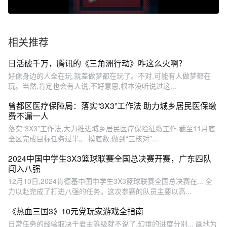
相关推荐
日活破千万，腾讯的《三角洲行动》咋这么火啊？
好像身边的人全在玩,就差做梦都在玩了。不对,可能有人做梦都在
玩。当然,肯定也会有人说,不好意思,根本没听说过这...
曾都区医疗保障局：落实“3X3”工作法 助力城乡居民医保缴
费不漏一人
落实“3X3”工作法,大力推进城乡居民医疗保险征缴工作,截至11月底
全区完成目标任务过半。 摸底数,做到“三核对”...
2024中国中学生3X3篮球联赛全国总决赛开赛，广东四队
闯入八强
12月10日,2024肯德基中国中学生3X3篮球联赛全国总决赛在... 全
力以赴完成了打进八强的任务。这次参赛的队员主要以高...
《热血三国3》10元党玩家游戏全指南
日常任务的经验取决于君主等级就不说了,幻境的进度分别... 画地为