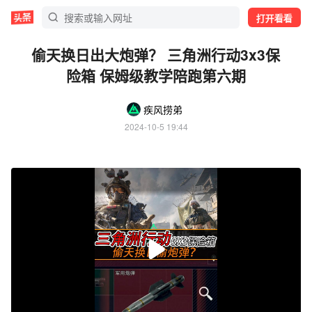
打开看看
偷天换日出大炮弹？ 三角洲行动3x3保
险箱 保姆级教学陪跑第六期
疾风捞弟
2024-10-5 19:44