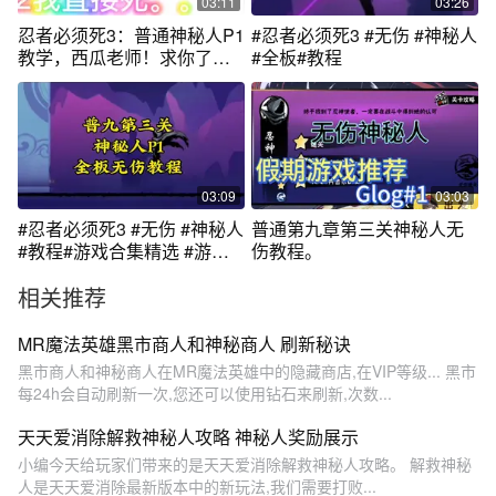
03:11
03:26
忍者必须死3：普通神秘人P1
#忍者必须死3 #无伤 #神秘人
教学，西瓜老师！求你了，
#全板#教程
让我过吧！
03:09
03:03
#忍者必须死3 #无伤 #神秘人
普通第九章第三关神秘人无
#教程#游戏合集精选 #游戏
伤教程。
攻略
相关推荐
MR魔法英雄黑市商人和神秘商人 刷新秘诀
黑市商人和神秘商人在MR魔法英雄中的隐藏商店,在VIP等级... 黑市
每24h会自动刷新一次,您还可以使用钻石来刷新,次数...
天天爱消除解救神秘人攻略 神秘人奖励展示
小编今天给玩家们带来的是天天爱消除解救神秘人攻略。 解救神秘
人是天天爱消除最新版本中的新玩法,我们需要打败...