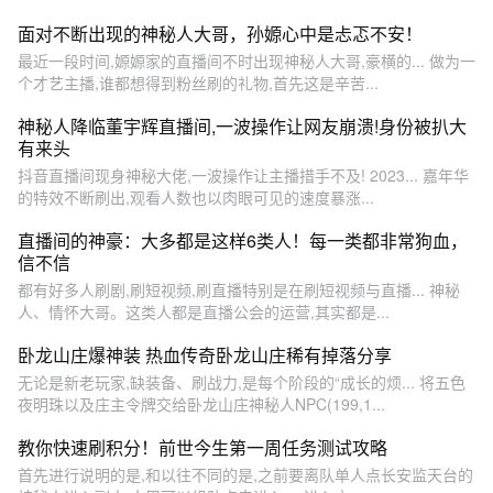
面对不断出现的神秘人大哥，孙嫄心中是忐忑不安！
最近一段时间,嫄嫄家的直播间不时出现神秘人大哥,豪横的... 做为一
个才艺主播,谁都想得到粉丝刷的礼物,首先这是辛苦...
神秘人降临董宇辉直播间,一波操作让网友崩溃!身份被扒大
有来头
抖音直播间现身神秘大佬,一波操作让主播措手不及! 2023... 嘉年华
的特效不断刷出,观看人数也以肉眼可见的速度暴涨...
直播间的神豪：大多都是这样6类人！每一类都非常狗血，
信不信
都有好多人刷剧,刷短视频,刷直播特别是在刷短视频与直播... 神秘
人、情怀大哥。这类人都是直播公会的运营,其实都是...
卧龙山庄爆神装 热血传奇卧龙山庄稀有掉落分享
无论是新老玩家,缺装备、刷战力,是每个阶段的“成长的烦... 将五色
夜明珠以及庄主令牌交给卧龙山庄神秘人NPC(199,1...
教你快速刷积分！前世今生第一周任务测试攻略
首先进行说明的是,和以往不同的是,之前要离队单人点长安监天台的