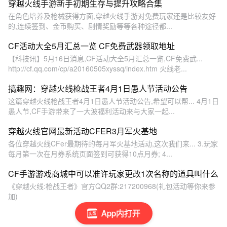
穿越火线手游新手初期生存与提升攻略合集
在角色培养及枪械获得方面,穿越火线手游对免费玩家还是比较友好
的,连续签到、金币购买、剧情奖励等等各种途径都...
CF活动大全5月汇总一览 CF免费武器领取地址
【科技讯】5月16日消息,CF活动大全5月汇总一览,CF免费武...
http://cf.qq.com/cp/a20160505xyssq/index.htm 火线老...
搞趣网：穿越火线枪战王者4月1日愚人节活动公告
这篇穿越火线枪战王者4月1日愚人节活动公告,希望可以帮... 4月1日
愚人节,CF手游带来了一大波福利活动来与大家一起...
穿越火线官网最新活动CFER3月军火基地
各位穿越火线CFer最期待的每月军火基地活动,这次我们来... 3.玩家
每月第一次在月券系统页面签到可获得10点月券; 4...
CF手游游戏商城中可以准许玩家更改1次名称的道具叫什么
《穿越火线:枪战王者》官方QQ2群:217200968(礼包活动等你来参
加)
App内打开