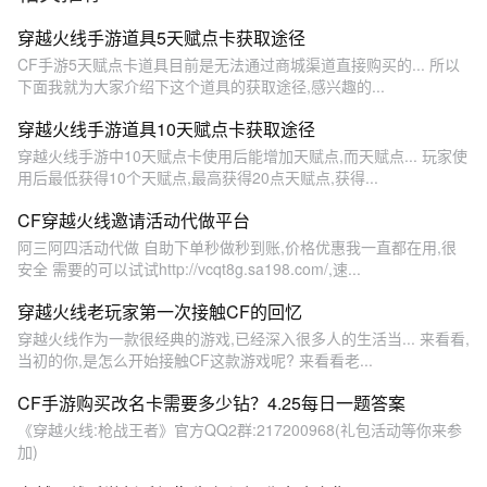
穿越火线手游道具5天赋点卡获取途径
CF手游5天赋点卡道具目前是无法通过商城渠道直接购买的... 所以
下面我就为大家介绍下这个道具的获取途径,感兴趣的...
穿越火线手游道具10天赋点卡获取途径
穿越火线手游中10天赋点卡使用后能增加天赋点,而天赋点... 玩家使
用后最低获得10个天赋点,最高获得20点天赋点,获得...
CF穿越火线邀请活动代做平台
阿三阿四活动代做 自助下单秒做秒到账,价格优惠我一直都在用,很
安全 需要的可以试试http://vcqt8g.sa198.com/,速...
穿越火线老玩家第一次接触CF的回忆
穿越火线作为一款很经典的游戏,已经深入很多人的生活当... 来看看,
当初的你,是怎么开始接触CF这款游戏呢? 来看看老...
CF手游购买改名卡需要多少钻？4.25每日一题答案
《穿越火线:枪战王者》官方QQ2群:217200968(礼包活动等你来参
加)