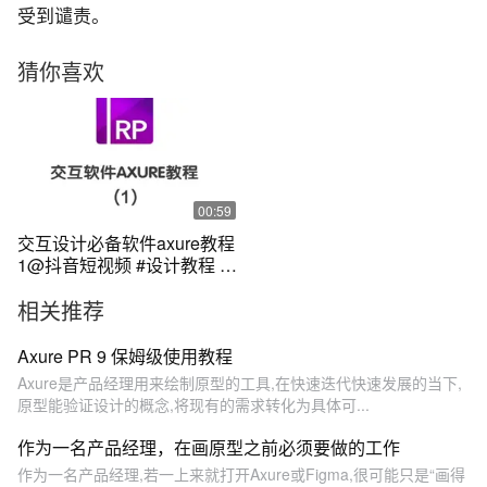
受到谴责。
猜你喜欢
00:59
交互设计必备软件axure教程
1@抖音短视频 #设计教程 点
赞，评论区扣1，安排全套教
相关推荐
程哦#ui设计 #交互
Axure PR 9 保姆级使用教程
Axure是产品经理用来绘制原型的工具,在快速迭代快速发展的当下,
原型能验证设计的概念,将现有的需求转化为具体可...
作为一名产品经理，在画原型之前必须要做的工作
作为一名产品经理,若一上来就打开Axure或Figma,很可能只是“画得