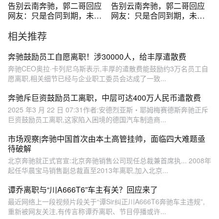
告别云南奔驰，郭二哥回应
告别云南奔驰，郭二哥回应
网友：只是合同到期，未来
网友：只是合同到期，未来
全国都有可
全国都有可能
相关推荐
奔驰鼓励员工自愿离职！涉30000人，给丰厚遣散费
奔驰CEO奥拉·卡列尼乌斯表示,丰厚的遣散费能鼓励约3万名员工自
愿离职,相关细节已经与企业职工委员会达成了一致...
奔驰斥巨资鼓励员工离职，中层可达400万人民币遣散费
2025 年3 月 22 日 07:31作者:安德烈亚斯・耶姆梅赛德斯奔驰正斥
巨资鼓励员工离职,这家陷入困境的德国汽车制造商...
市场观察|奔驰中国首次由本土高管挂帅，面临四大难题亟
待破解
北京奔驰就正式官宣:北京奔驰销售公司现任总裁兼首席执... 2008年
起任华晨宝马销售副总裁直至2013年离职,加入北京...
谭乔离职与“川A666T6”车主有关？回应来了
最近网络上一段视频片段关于“谭Sir纠正川A666T6奔驰车主违规”,
重新被网友关注,有传言称谭乔离职、节目停播或许...