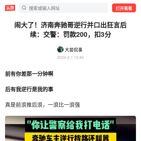
打开看看
闹大了！济南奔驰哥逆行并口出狂言后
续：交警：罚款200，扣3分
大苗侃事
2024-2-1 12:40
前有你差那一分钟啊
后有我逆行是我的事
真是前浪推后浪，一浪比一浪强