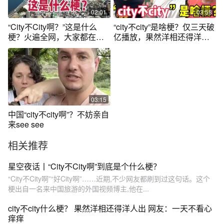
02:01
03:58
“City不City啊？”这是什么
“city不city”是啥梗？仅三天破
梗？火遍全网，大家都在
亿播放，果然洋相还得洋人
说！
出！
03:15
中国“city不city啊”？不妨亲自
来see see
相关推荐
星空夜话丨“City不City啊”到底是个什么梗？
“City不City啊”“好City啊”……近期,不少网友都刷到过这句话。这个
梗出自一名来中国旅游的外国视频博主,他在...
city不city什么梗？ 果然洋相还得洋人出 网友：一天不看心
痒痒