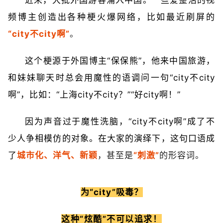
近来，大批外国游客涌入中国。一些爱整活的视
频博主创造出各种梗火爆网络，比如最近刷屏的
“city不city啊”
。
这个梗源于外国博主“保保熊”，他来中国旅游，
和妹妹聊天时总会用魔性的语调问一句“city不city
啊”，比如：“上海city不city？”“好city啊！”
因为声音过于魔性洗脑，“city不city啊”成了不
少人争相模仿的对象。在大家的演绎下，这句口语成
了
城市化、洋气、新颖
，甚至是
“刺激”
的形容词。
为“city”吸毒？
这种“炫酷”不可以追求！