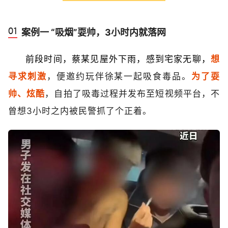
案例一 “吸烟”耍帅，3小时内就落网
前段时间，蔡某见屋外下雨，感到宅家无聊，
想
寻求刺激
，便邀约玩伴徐某一起吸食毒品。
为了耍
帅、炫酷
，自拍了吸毒过程并发布至短视频平台，不
曾想3小时之内被民警抓了个正着。