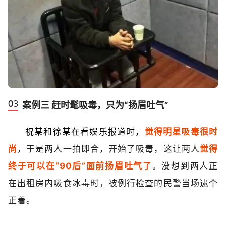
案例三 赶时髦吸毒，只为“扬眉吐气”
祝某和徐某在看娱乐报道时，
觉得明星吸毒很时
尚
，于是两人一拍即合，开始了吸毒，这让两人
觉得
终于可以在“90后”面前扬眉吐气了
。没想到两人正
在出租房内吸食冰毒时，被例行检查的民警当场逮个
正着。