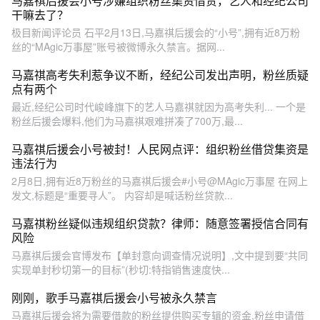
马嘉祺后援会小号涉嫌组织粉丝集资借贷，艺人和经纪公司
干嘛去了？
极目新闻评论员 石平2月13日,马嘉祺后援会的“小号”,拥有近8万粉
丝的“MAgic万事屋”账号被微博永久禁言。据网...
马嘉祺高考失利惹争议不断，经纪公司发出声明，粉丝质疑
点有两个
最近,经纪公司时代峻峰旗下的艺人马嘉祺就因为高考失利... 一个是
粉丝后援会爆料,他们为马嘉祺艰难拼凑了700万,最...
马嘉祺后援会小号被封！人民网点评：组织粉丝借贷集资是
违法行为
2月8日,拥有近8万粉丝的马嘉祺后援会#小号@MAgic万事屋 在网上
发文,标题是“重要寻人”。 内容却是喊话粉丝贷款...
马嘉祺粉丝疑似违规组织贷款？律师：随意签署授信合同有
风险
马嘉祺后援会官博发布【单封意向调查情况说明】,文中提到要“共同
实现单封秒切第一的目标”(秒切:特指销售速度快...
刚刚，歌手马嘉祺后援会小号被永久禁言
马嘉祺后援会将为需要借款的粉丝提供购买专辑的资金,粉丝申请借