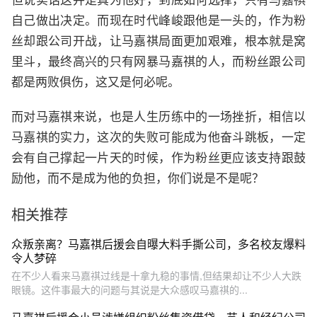
但说实话这并是真为他好，到底如何选择，只有马嘉祺
自己做出决定。而现在时代峰峻跟他是一头的，作为粉
丝却跟公司开战，让马嘉祺局面更加艰难，根本就是窝
里斗，最终高兴的只有网暴马嘉祺的人，而粉丝跟公司
都是两败俱伤，这又是何必呢。
而对马嘉祺来说，也是人生历练中的一场挫折，相信以
马嘉祺的实力，这次的失败可能成为他奋斗跳板，一定
会有自己撑起一片天的时候，作为粉丝更应该支持跟鼓
励他，而不是成为他的负担，你们说是不是呢？
相关推荐
众叛亲离？马嘉祺后援会自曝大料手撕公司，多名校友爆料
令人梦碎
在不少人看来马嘉祺过线是十拿九稳的事情,但结果却让不少人大跌
眼镜。这件事最大的问题与其说是大众感叹马嘉祺的...