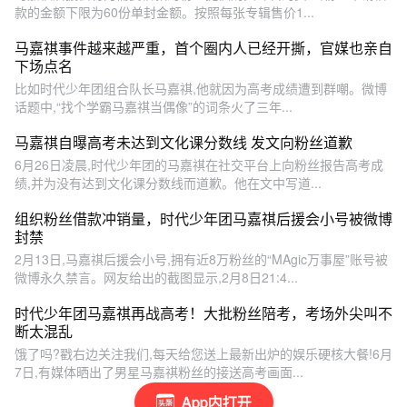
款的金额下限为60份单封金额。按照每张专辑售价1...
马嘉祺事件越来越严重，首个圈内人已经开撕，官媒也亲自
下场点名
比如时代少年团组合队长马嘉祺,他就因为高考成绩遭到群嘲。微博
话题中,“找个学霸马嘉祺当偶像”的词条火了三年...
马嘉祺自曝高考未达到文化课分数线 发文向粉丝道歉
6月26日凌晨,时代少年团的马嘉祺在社交平台上向粉丝报告高考成
绩,并为没有达到文化课分数线而道歉。他在文中写道...
组织粉丝借款冲销量，时代少年团马嘉祺后援会小号被微博
封禁
2月13日,马嘉祺后援会小号,拥有近8万粉丝的“MAgic万事屋”账号被
微博永久禁言。网友给出的截图显示,2月8日21:4...
时代少年团马嘉祺再战高考！大批粉丝陪考，考场外尖叫不
断太混乱
饿了吗?戳右边关注我们,每天给您送上最新出炉的娱乐硬核大餐!6月
7日,有媒体晒出了男星马嘉祺粉丝的接送高考画面...
App内打开