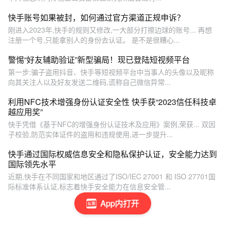
快手账号如果被封，如何通过官方渠道正规申诉？
刚进入2023年,快手的规则又修改,一大部分打擦边球的账号... 再想
注册一个号,只能拿别人的身份去认证。 是不是很糟心...
警惕“好友辅助验证”新型骗局！现已登陆短视频平台
第一步:骗子盗用抖音、快手等短视频平台中当事人的头像以及昵称
向其关注人以及好友发送二维码,谎称自己微信异常...
利用NFC技术增强身份认证安全性 快手获“2023信任科技卓
越应用奖”
快手凭借《基于NFC的增强身份认证技术及应用》案例,荣获... 双因
子校验,防范实体证件的盗用和违规使用,进一步提升...
快手通过国际权威信息安全和隐私保护认证，安全能力达到
国际领先水平
近期,快手在不同国家和地区通过了ISO/IEC 27001 和 ISO 27701国
际标准体系认证,标志着快手安全能力在信息安全管...
App内打开