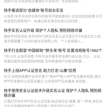
视频平台,仍有游戏主播通过平台官方广告系统接取...
快手推进部分“自媒体”账号前台实名
公告称,快手仅向符合条件的账号开放查看他人实名信息的权限,对于
未登录的游客用户、未通过真实身份信息认证的用...
快手实名认证升级 保护个人隐私 预防网络诈骗
据快手科技消息,快手的NFC刷证实名认证方案已于9月底正式上线,
该方案颠覆了以往的身份证拍照上传、个人信息输入...
快手打击假冒“中国邮政”“胖东来”账号 处置违规账号1562个
7月10日,从快手获悉,今年平台开展专项治理行动以来,已分... 认证,
完善巡查和动态核验的制度,及时核查用户的投诉举报...
快手上线APP认证签名 助力打击“山寨”应用
近日,短视频直播平台快手旗下7款APP接入APP签名服务系统,通过
APP开发者的认证签名展示,让仿冒APP无处藏身,有效提...
快手使用安全认证技术升级实名认证 保护个人隐私 预防网
络诈骗
只需打开快手APP实名认证页面,贴近身份证,随着“滴”一声响,身份证
卡片信息瞬间传输至公安部第三研究所后台进行...