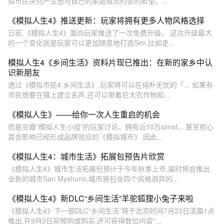
拟市民突然产生想与自己的家庭成员约会的欲望。...
《模拟人生4》推送更新：玩家将拥有更多人物风格选择
日前,《模拟人生4》面向玩家推送了一次免费升级。 这次升级最大
的一个变化就是玩家可以更加随意地打造Sim,比如走...
模拟人生4《乡间生活》资料片现已推出：在新的家乡中认
识新朋友
透过《模拟市民4:乡间生活》,玩家将可以在纯朴无忧的「... 如果有
市民想要在镇上建立名声,还可以带着巨大农作物和...
《模拟人生》——给你一次人生重启的机会
而是豆瓣“模拟人生小组”的玩家讨论。拥有近10万simst... 甚至担心
其会影响已经形成品牌效应的《模拟城市》,因此...
《模拟人生4：城市生活》拓展包预告片欣赏
《模拟人生4》城市生活拓展包预计于今年秋季上市,届时将会推出
全新的城市San Myshuno,城市将包含四个风格迥异的...
《模拟人生4》新DLC“乡间生活”羊驼狐狸小兔子来啦
《模拟人生4》下一部DLC“乡间生活”将于北京时间7月23日凌晨1点
推出,在9月2日前预购或购买,还可获得数位内容“...