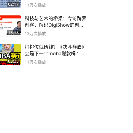
副书记
02:17
11万
次播放
科技与艺术的桥梁：专访跨界
创客，解码DigiShow的创新
之路
18:18
13万
次播放
打排位就给钱？《决胜巅峰》
会是下一个moba爆款吗？#
决胜巅峰
03:33
11万
次播放