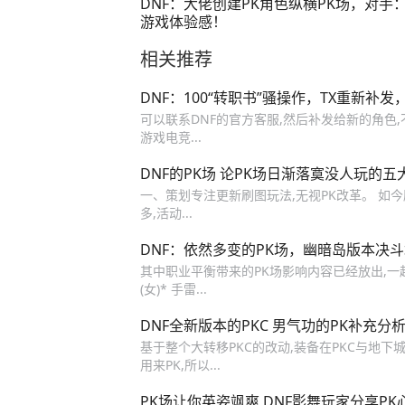
DNF：大佬创建PK角色纵横PK场，对手
游戏体验感！
相关推荐
DNF：100“转职书”骚操作，TX重新补
可以联系DNF的官方客服,然后补发给新的角色,
游戏电竞...
DNF的PK场 论PK场日渐落寞没人玩的五
一、策划专注更新刷图玩法,无视PK改革。 如
多,活动...
DNF：依然多变的PK场，幽暗岛版本决
其中职业平衡带来的PK场影响内容已经放出,一起
(女)* 手雷...
DNF全新版本的PKC 男气功的PK补充分
基于整个大转移PKC的改动,装备在PKC与地下
用来PK,所以...
PK场让你英姿飒爽 DNF影舞玩家分享PK