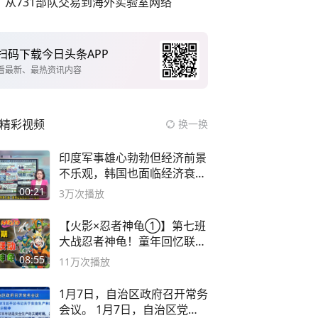
从731部队交易到海外实验室网络
扫码下载今日头条APP
看最新、最热资讯内容
精彩视频
换一换
印度军事雄心勃勃但经济前景
不乐观，韩国也面临经济衰退
风险
00:21
3万
次播放
【火影×忍者神龟①】第七班
大战忍者神龟！童年回忆联动
论武？
08:55
11万
次播放
1月7日，自治区政府召开常务
会议。 1月7日，自治区党委