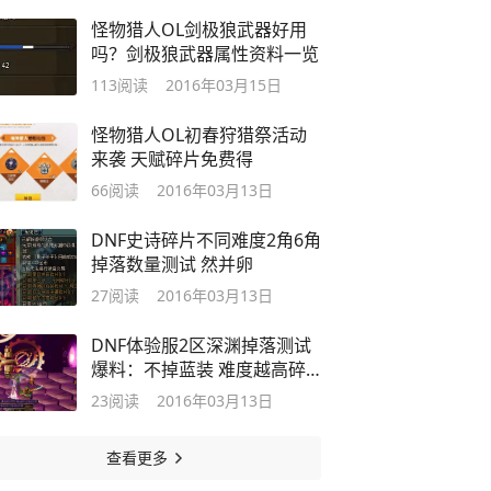
怪物猎人OL剑极狼武器好用
吗？剑极狼武器属性资料一览
113
阅读
2016年03月15日
怪物猎人OL初春狩猎祭活动
来袭 天赋碎片免费得
66
阅读
2016年03月13日
DNF史诗碎片不同难度2角6角
掉落数量测试 然并卵
27
阅读
2016年03月13日
DNF体验服2区深渊掉落测试
爆料：不掉蓝装 难度越高碎
片越多
23
阅读
2016年03月13日
查看更多