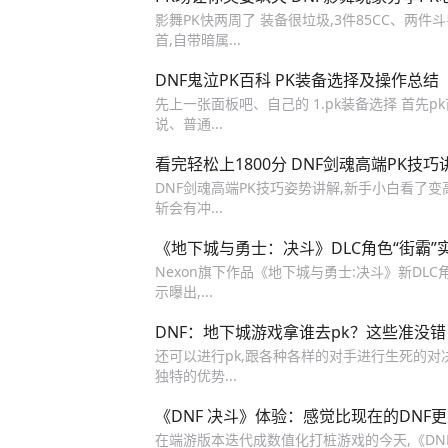
影舞PK快两周了 装备很垃圾,3件85CC、两件斗
首,自带暗属...
DNF鬼泣PK百科 PK装备选择及操作总结
先上一张面板吧、自己的 1.pk装备选择 首先p
说、普通...
看完轻松上1800分 DNF剑魂高端PK技巧
DNF剑魂高端PK技巧姿势讲解,新手小白看了变高
斩会有冲...
《地下城与勇士：决斗》DLC角色“街霸”
Nexon旗下作品《地下城与勇士:决斗》新DL
示曝出,...
DNF：地下城游戏拿谁去pk？这些准没错
还可以进行pk,跟各种各样的对手进行生死的对决,
独特的优势...
《DNF 决斗》体验：感觉比现在的DNF更
在端游版本迭代成数值化打桩游戏的今天,《DNF 