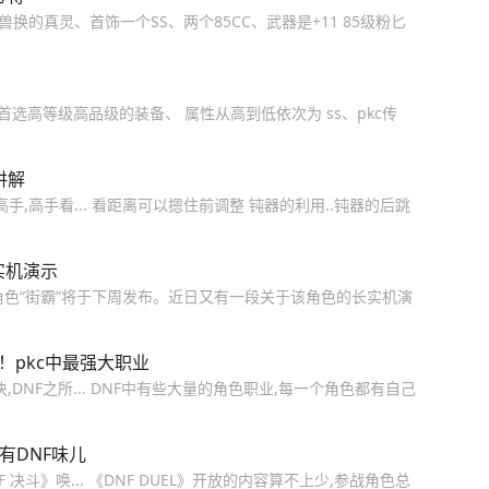
兽换的真灵、首饰一个SS、两个85CC、武器是+11 85级粉匕
k首选高等级高品级的装备、 属性从高到低依次为 ss、pkc传
讲解
手,高手看... 看距离可以摁住前调整 钝器的利用..钝器的后跳
实机演示
C角色“街霸”将于下周发布。近日又有一段关于该角色的长实机演
！pkc中最强大职业
DNF之所... DNF中有些大量的角色职业,每一个角色都有自己
有DNF味儿
决斗》唤... 《DNF DUEL》开放的内容算不上少,参战角色总