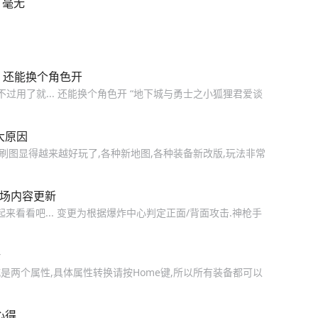
：毫无
发，还能换个角色开
不过用了就... 还能换个角色开 “地下城与勇士之小狐狸君爱谈
大原因
今刷图显得越来越好玩了,各种新地图,各种装备新改版,玩法非常
斗场内容更新
来看看吧... 变更为根据爆炸中心判定正面/背面攻击.神枪手
析
城是两个属性,具体属性转换请按Home键,所以所有装备都可以
心得