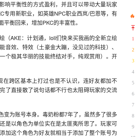
不影响平衡性的方式盈利，并且可以带动大量玩家
KC专用新职业，如英雄NPC职业西岚/巴恩等，有
面平衡回来，增加PKC的丰富性。
（AKE：计划通，loli们快来买我画的全新立绘
1
能音效、特效（土豪金大蹦，没见过的科技）、
2
一个极其华丽的技能终结对手，纯观赏用）。开
3
4
现在跨区基本上打过也是不认识，连好友都加不
5
完了直接散了说句话都不行也太阻碍玩家的交流
6
7
色变为账号本身。毒奶粉都7年了，虽然多了很多
8
还是以角色为单位实在是太匪夷所思了。玩家可
9
添加这个角色为好友就相当于添加了整个账号为