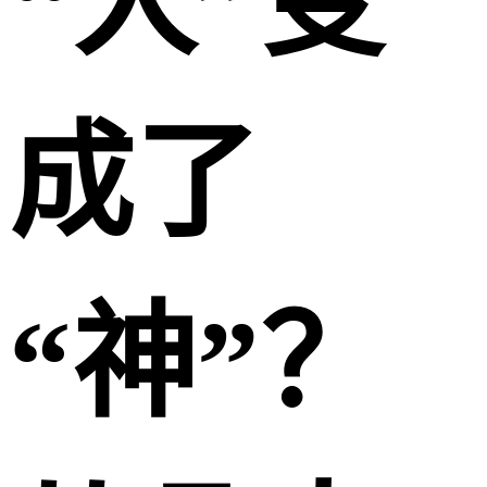
“人”变
成了
“神”？