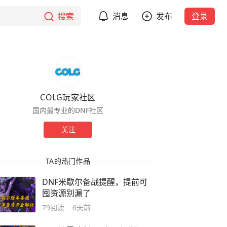
搜索
消息
发布
登录
COLG玩家社区
国内最专业的DNF社区
关注
TA的热门作品
DNF米歇尔备战提醒，提前可
囤资源别漏了
79
阅读
6天前