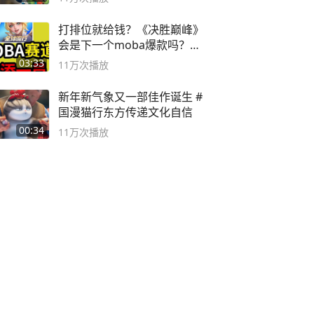
打排位就给钱？《决胜巅峰》
会是下一个moba爆款吗？#
决胜巅峰
03:33
11万
次播放
新年新气象又一部佳作诞生 #
国漫猫行东方传递文化自信
00:34
11万
次播放