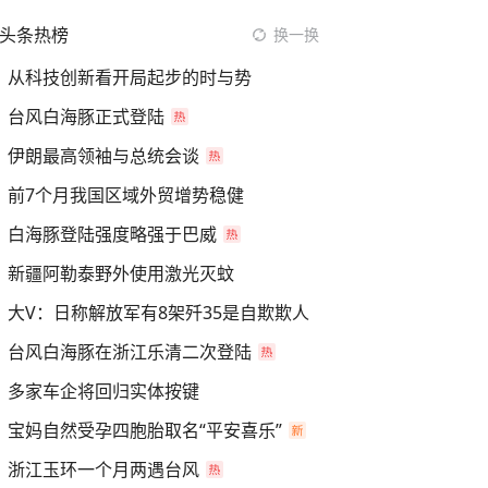
头条热榜
换一换
从科技创新看开局起步的时与势
台风白海豚正式登陆
伊朗最高领袖与总统会谈
前7个月我国区域外贸增势稳健
白海豚登陆强度略强于巴威
新疆阿勒泰野外使用激光灭蚊
大V：日称解放军有8架歼35是自欺欺人
台风白海豚在浙江乐清二次登陆
多家车企将回归实体按键
宝妈自然受孕四胞胎取名“平安喜乐”
浙江玉环一个月两遇台风