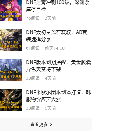
DNF迷雾冲刺100级，深渊票
库存自检
76
阅读
3天前
DNF太初星蕴石获取，AB套
装选择分享
61
阅读
前天14:00
DNF版本到期提醒，黄金胶囊
异色天空将下架
33
阅读
4天前
DNF米歇尔团本倒逼打造，韩
服物价应声大涨
33
阅读
6天前
查看更多