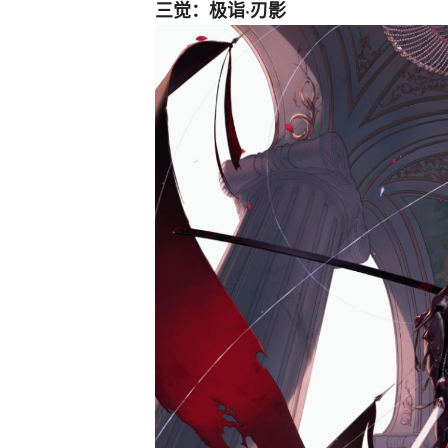
三觉：极诣·刃影