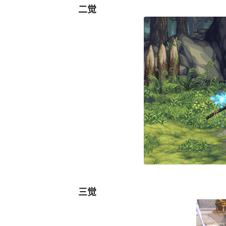
二觉
三觉