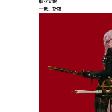
职业立绘
一觉：斩夜