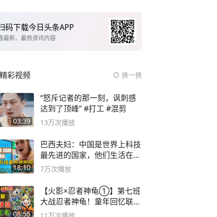
扫码下载今日头条APP
看最新、最热资讯内容
精彩视频
换一换
“怒斥记者的那一刻，讽刺感
达到了顶峰” #打工 #混剪
03:39
13万
次播放
巴西夫妇：中国是世界上科技
最先进的国家，他们生活在
2999年
18:10
7万
次播放
【火影×忍者神龟①】第七班
大战忍者神龟！童年回忆联动
论武？
08:55
11万
次播放