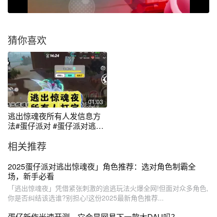
猜你喜欢
01:03
逃出惊魂夜所有人发信息方
法#蛋仔派对 #蛋仔派对逃出
惊魂夜
相关推荐
2025蛋仔派对逃出惊魂夜」角色推荐：选对角色制霸全
场，新手必看
「逃出惊魂夜」凭借紧张刺激的追逃玩法火爆全网!但面对众多角色,
你是否纠结该选谁?别担心!这份2025最新角色推荐...
蛋仔新作光速开测，它会是网易下一款大DAU吗？