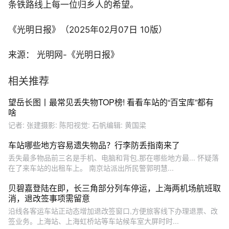
条铁路线上每一位归乡人的希望。
《光明日报》（2025年02月07日 10版）
来源： 光明网-《光明日报》
相关推荐
望岳长图丨最常见丢失物TOP榜! 看看车站的“百宝库”都有
啥
记者: 张建摄影: 陈阳视觉: 石帆编辑: 黄国梁
车站哪些地方容易遗失物品？行李防丢指南来了
丢失最多物品前三名是手机、电脑和背包,那在哪些地方最... 怀疑落
在了来车站的出租车上。 南京站派出所民警郭明慧...
贝碧嘉登陆在即，长三角部分列车停运，上海两机场航班取
消，退改签事项需留意
沿线各客运车站正动态增加退改签窗口,方便旅客线下办理退票、改
签业务。上海站、上海虹桥站等车站候车室大屏时时...