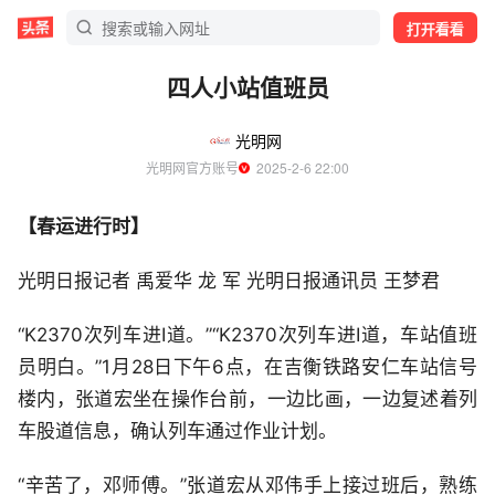
打开看看
四人小站值班员
光明网
光明网官方账号
  2025-2-6 22:00
【春运进行时】
光明日报记者 禹爱华 龙 军 光明日报通讯员 王梦君
“K2370次列车进Ⅰ道。”“K2370次列车进Ⅰ道，车站值班
员明白。”1月28日下午6点，在吉衡铁路安仁车站信号
楼内，张道宏坐在操作台前，一边比画，一边复述着列
车股道信息，确认列车通过作业计划。
“辛苦了，邓师傅。”张道宏从邓伟手上接过班后，熟练