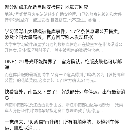
部分站点未配备自助安检筐？地铁方回应
地铁7号线武昌火车站站缺少自助安检筐,自己的随身包被迫和大件
行李箱堆放在一起过安检,相互挤压,也不卫生。她希...
学习通曝出大规模被拖库事件，1.7亿条信息遭公开售卖，
波及全国大量高校，官方回应称未发现证据
大学生学习软件超星学习通的数据库信息正在被黑客在非法渠道公
开售卖,具体情况暂时不详。其中被兜售的数据包含姓...
DNF：21号光环能跨界了！官方确认，绝版皮肤也可以邮
递
而在体验服的最新测试中,又有一个道具得到了暗改,名为【装扮邮递
装置】的花篮奖励,这次要起飞了!官方确认,21号光...
快看窗外，南昌又下雪了！南铁部分列车停运，出行最新消
息→
湖南中南部以及江西西北部山区、浙江中南部山区等地部分... 凭乘
车人身份证件到铁路车站指定窗口办理退款手续;停运...
一觉醒来，“贝碧嘉”再升级！所有船舶停航、多趟列车停
运、航班取消……