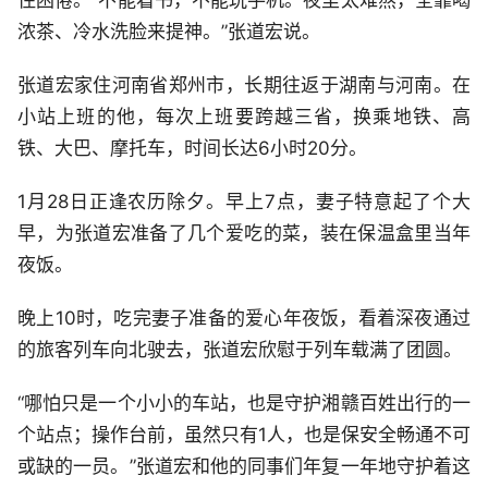
住困倦。“不能看书，不能玩手机。夜里太难熬，全靠喝
浓茶、冷水洗脸来提神。”张道宏说。
张道宏家住河南省郑州市，长期往返于湖南与河南。在
小站上班的他，每次上班要跨越三省，换乘地铁、高
铁、大巴、摩托车，时间长达6小时20分。
1月28日正逢农历除夕。早上7点，妻子特意起了个大
早，为张道宏准备了几个爱吃的菜，装在保温盒里当年
夜饭。
晚上10时，吃完妻子准备的爱心年夜饭，看着深夜通过
的旅客列车向北驶去，张道宏欣慰于列车载满了团圆。
“哪怕只是一个小小的车站，也是守护湘赣百姓出行的一
个站点；操作台前，虽然只有1人，也是保安全畅通不可
或缺的一员。”张道宏和他的同事们年复一年地守护着这