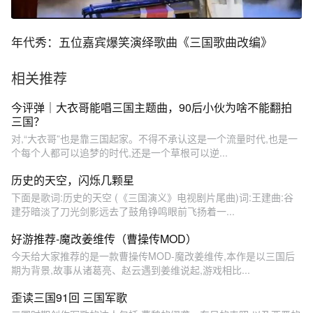
年代秀：五位嘉宾爆笑演绎歌曲《三国歌曲改编》
相关推荐
今评弹｜大衣哥能唱三国主题曲，90后小伙为啥不能翻拍
三国？
对,“大衣哥”也是靠三国起家。不得不承认这是一个流量时代,也是一
个每个人都可以追梦的时代,还是一个草根可以逆...
历史的天空，闪烁几颗星
下面是歌词:历史的天空 (《三国演义》电视剧片尾曲)词:王建曲:谷
建芬暗淡了刀光剑影远去了鼓角铮鸣眼前飞扬着一...
好游推荐-魔改姜维传（曹操传MOD）
今天给大家推荐的是一款曹操传MOD-魔改姜维传,本作是以三国后
期为背景,故事从诸葛亮、赵云遇到姜维说起,游戏相比...
歪读三国91回 三国军歌