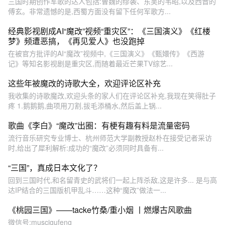
三国时期创作军歌的达人包括:曹魏的缪袭、东吴的韦昭,以及西晋的
傅玄。非常遗憾的是,西蜀方面没有留下任何军歌方...
经典影视剧成AI“魔改”视频“重灾区”：《三国演义》《红楼
梦》频遭恶搞，《再见爱人》也没跑掉
在被官方批评的AI“魔改”视频中,《三国演义》《甄嬛传》《西游
记》等知名影视剧是重灾区,而随着最近芒果TV综艺...
这些年被魔改的诗歌大全，欢迎评论区补充
我收集的诗歌魔改,欢迎头条的家人们在评论区补充,我现在笑得肚子
疼 1.鹅鹅鹅,曲项用刀割,拔毛添桶水,然后盖上锅...
歌曲《李白》“魔改”出圈：有梗有趣有料是流量密码
流行音乐研究专业博士、杭州师范大学副教授赵朴在接受记者采访
时,给出了犀利解析:成功的“魔改”必须同时具备有...
“三国”，真成日本文化了？
回到三国时代,和名留青史的武将们一起上阵杀敌,这是许多... 是与高
达IP结合的三国版机甲乱斗……这种“魔改”做法一...
《桃园三国》——tacke竹桑/重小烟 丨燃爆古风歌曲
微信号:muscigufeng