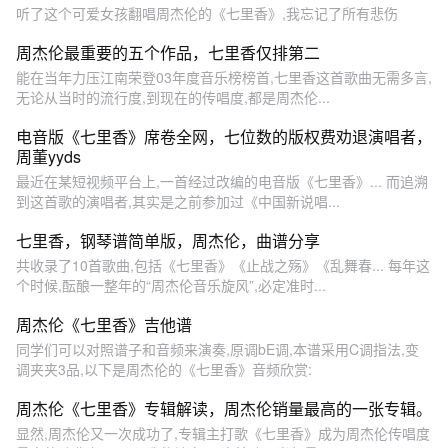
听了这个可爱女孩翻唱周杰伦的《七里香》,我忘记了所有悲伤
周杰伦最重要的五个作品，七里香仅排第二
能在当年力压江南荣登03年度音乐榜榜首,七里香这首歌曲无需多言,
无论从当时的流行度,到现在的传唱度,都是周杰伦...
电音版《七里香》席卷全网，七位数的版权费劝退演唱者，
周董yyds
最近在某短视频平台上,一首经过改编的电音版《七里香》... 而追溯
到这首歌的演唱者,其实是之前参加过《中国新说唱...
七里香，钢琴谱简单版，周杰伦，曲谱分享
共收录了10首歌曲,包括《七里香》《止战之殇》《乱舞春... 每年这
个时候,酝酿一整年的“周杰伦音乐旋风”,必定准时...
周杰伦《七里香》吉他谱
同学们可以对照谱子和音频来演奏,原调bE调,本谱采用C调指法,变
调夹夹3品,以下是周杰伦的《七里香》音频欣赏:
周杰伦《七里香》专辑解读，周杰伦销量最高的一张专辑。
显然,周杰伦又一次成功了,专辑主打歌《七里香》成为周杰伦传唱度