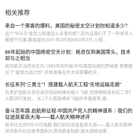
相关推荐
来自一个黑客的爆料，美国的秘密太空计划你知道多少？
这个“SOLO”是怎么知道这么多事的呢? 因为这哥们干了一件很多人
都想干的事,那就是在2001年2月到2002年3月,入侵...
86年起始的中国绝密空天计划：耗资仅到美国零头，技术
却与之相当
航空航天当然也在内,1983年的时候,时任美国总统的罗纳德·里根提
出了“星球大战计划”,开始准备在外太空部署航天...
长征系列“三勇士”！搭建载人航天工程“天地运输走廊”
负责护送航天员往返空间站的神舟载人飞船,还将继续由长征二号F
火箭进行发射。 长二F火箭是神舟飞船的专属座驾,被...
奋斗百年路 启航新征程·中国共产党人的精神谱系｜我们的
征途是星辰大海——载人航天精神述评
新华社北京9月16日电题:我们的征途是星辰大海——载人航天精神
述评新华社记者李国利大漠戈壁金秋醉,弱水胡杨迎客...