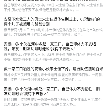
自己却因体力不支沉入水中。23日,宋士佳的亲友们介绍,宋士佳水性
不好,朋友劝他不要下水,但他还是毅然地去救人。...
安徽下水救三人的勇士宋士佳遗体告别式上，6岁和9岁的
两个儿子被抱着向爸爸告别
极目新闻7月26日上午9时许,宋士佳的遗体告别仪式在淮北市殡仪馆
举行。7月20日,宋士佳因为救一家三口而牺牲。极目...
安徽30岁小伙在河中救起一家三口，自己却体力不支牺
牲，亲友：朋友劝阻时他说“我得下去救人”
自己却因体力不支沉入水中。23日,宋士佳的亲友们介绍,宋士佳水性
不好,朋友劝他不要下水,但他还是毅然地去救人。...
救一家三口牺牲的安徽小伙宋士佳下葬，送行队伍蜿蜒百米
当地众多市民赶到公墓为宋士佳送行,献花的队伍绵延百米。一周前,
宋士佳在当地一条河中救起一家三口后,不幸牺牲。...
安徽30岁小伙河中救起一家三口，自己体力不支牺牲，朋
友劝阻时说“我得下去救人”
他听到宋士佳和宋黎明一边跑一边喊,“快救人,有小孩掉水里了,来个
会游泳的人!”孩子落水的地方在河西岸黄里大桥...