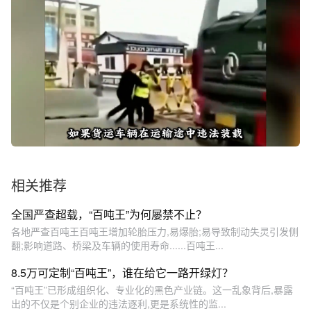
相关推荐
全国严查超载，“百吨王”为何屡禁不止？
各地严查百吨王百吨王增加轮胎压力,易爆胎;易导致制动失灵引发侧
翻;影响道路、桥梁及车辆的使用寿命......百吨王...
8.5万可定制“百吨王”，谁在给它一路开绿灯？
“百吨王”已形成组织化、专业化的黑色产业链。这一乱象背后,暴露
出的不仅是个别企业的违法逐利,更是系统性的监...