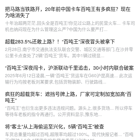
把马路当铁路开，20年前中国卡车百吨王有多疯狂？现在
为啥消失了
十年治超两茫茫,回头全是百吨王!你见过公路上的民营火车... 卡车司
机也纳闷现在为什么管理这么严?中国为什么要严打...
超载283.5%还敢上路？！“百吨王”深夜冒头被拿下
2月28日,南宁市交通执法支队联合交警、城区交通等部门,在沙井零
公里卡点查处了2辆“百吨王”货车。其中1辆过磅显...
“百吨王”深夜闯卡，沪浙联动千里追击，30小时内联合破案
2025年6月12日凌晨,一辆“百吨王”货运车在G60沪昆高速... 此次运
输行为均按老板刘某要求,包括货物装卸、行驶路线...
疯狂的超载货车：遮挡号牌上路，厂家可定制加宽加高“百
吨王”
“百吨王”也衍生出更多违法违规问题。源头上,很多货场... 所以停车
等待车老板的指令再通行。公开资料显示,豫东地...
将“客土”从上海偷运至兴化，5辆“百吨王”被查
车货总重量均超过百吨,超限率均超过100%。现代快报记者... “百吨