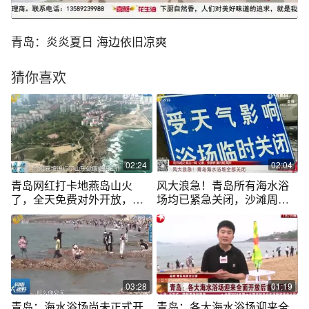
青岛：炎炎夏日 海边依旧凉爽
猜你喜欢
02:24
02:04
青岛网红打卡地燕岛山火
风大浪急！青岛所有海水浴
了，全天免费对外开放，海
场均已紧急关闭，沙滩周边
边美照拍起来！
拉起警戒线
03:28
01:19
青岛：海水浴场尚未正式开
青岛：各大海水浴场迎来全