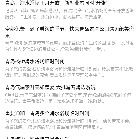
青岛：海水浴场下月开放，新型业态同时“开张”
记者从市城市管理局获悉,7月1日,青岛全市海水浴场将全部开放游泳
服务。 海上冲浪、沙滩排球、浴场集市、海景酒吧...
全部免费！到了看海的季节，快来青岛这些公园遇见绝美海
景
青岛的海,是这座城市的灵魂。而那些依海而生的公园,更是... 文旅君
为你推荐5个海边的宝藏公园,全部免费!让我们一起...
青岛栈桥海水浴场临时封闭
为了您的安全,栈桥海水浴场和沙滩进行临时封闭。给您带来不便,敬
请谅解。感谢您的配合!青岛海滨景区管理服务中心...
青岛气温攀升宛如盛夏 大批游客海边游玩
6月4日,青岛气温攀升,彷佛到了盛夏季节,来青的游客纷纷来到了海
边游玩。太平角海边、第三海水浴场沿海一线,随处...
重要通知！青岛多个海水浴场临时封闭
为了您的安全,栈桥海水浴场和沙滩进行临时封闭。 给您带来不便,
敬请谅解。 感谢您的配合! 青岛海滨景区管理服务...