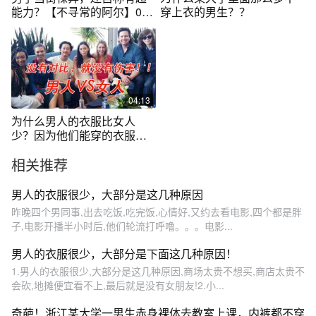
能力？【不寻常的阿尔】01
穿上衣的男生？？
期
04:13
为什么男人的衣服比女人
少？因为他们能穿的衣服实
在太少了！
相关推荐
男人的衣服很少，大部分是这几种原因
昨晚四个男同事,出去吃饭,吃完饭,心情好,又约去看电影,四个都是胖
子,电影开播半小时后,他们轮流打呼噜。。。电影...
男人的衣服很少，大部分是下面这几种原因！
1.男人的衣服很少,大部分是这几种原因,商场太贵不想买,商店太贵不
会砍,地摊便宜看不上,最后就是没有女朋友!2.小...
奇葩！浙江某大学一男生赤身裸体去教室上课，内裤都不穿