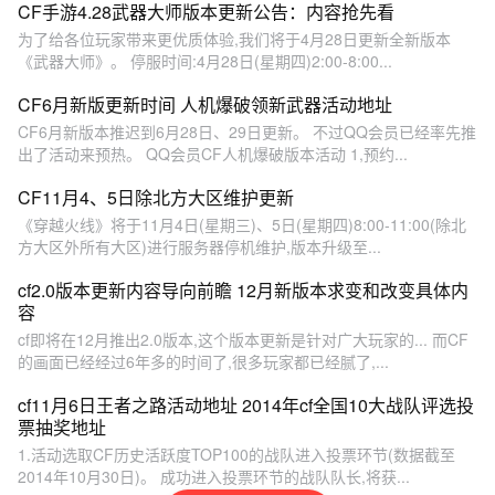
CF手游4.28武器大师版本更新公告：内容抢先看
为了给各位玩家带来更优质体验,我们将于4月28日更新全新版本
《武器大师》。 停服时间:4月28日(星期四)2:00-8:00...
CF6月新版更新时间 人机爆破领新武器活动地址
CF6月新版本推迟到6月28日、29日更新。 不过QQ会员已经率先推
出了活动来预热。 QQ会员CF人机爆破版本活动 1,预约...
CF11月4、5日除北方大区维护更新
《穿越火线》将于11月4日(星期三)、5日(星期四)8:00-11:00(除北
方大区外所有大区)进行服务器停机维护,版本升级至...
cf2.0版本更新内容导向前瞻 12月新版本求变和改变具体内
容
cf即将在12月推出2.0版本,这个版本更新是针对广大玩家的... 而CF
的画面已经经过6年多的时间了,很多玩家都已经腻了,...
cf11月6日王者之路活动地址 2014年cf全国10大战队评选投
票抽奖地址
1.活动选取CF历史活跃度TOP100的战队进入投票环节(数据截至
2014年10月30日)。 成功进入投票环节的战队队长,将获...