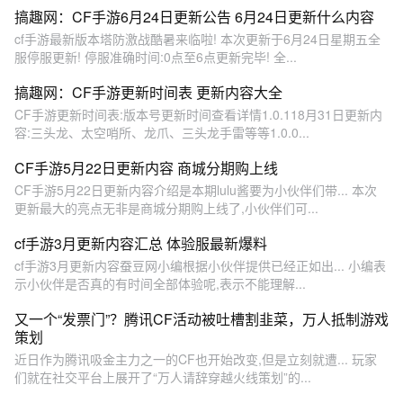
搞趣网：CF手游6月24日更新公告 6月24日更新什么内容
cf手游最新版本塔防激战酷暑来临啦! 本次更新于6月24日星期五全
服停服更新! 停服准确时间:0点至6点更新完毕! 全...
搞趣网：CF手游更新时间表 更新内容大全
CF手游更新时间表:版本号更新时间查看详情1.0.118月31日更新内
容:三头龙、太空哨所、龙爪、三头龙手雷等等1.0.0...
CF手游5月22日更新内容 商城分期购上线
CF手游5月22日更新内容介绍是本期lulu酱要为小伙伴们带... 本次
更新最大的亮点无非是商城分期购上线了,小伙伴们可...
cf手游3月更新内容汇总 体验服最新爆料
cf手游3月更新内容蚕豆网小编根据小伙伴提供已经正如出... 小编表
示小伙伴是否真的有时间全部体验呢,表示不能理解...
又一个“发票门”？腾讯CF活动被吐槽割韭菜，万人抵制游戏
策划
近日作为腾讯吸金主力之一的CF也开始改变,但是立刻就遭... 玩家
们就在社交平台上展开了“万人请辞穿越火线策划”的...