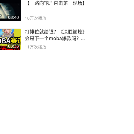
【一路向“阳” 直击第一现场】
03:40
10万
次播放
打排位就给钱？《决胜巅峰》
会是下一个moba爆款吗？#
决胜巅峰
03:33
11万
次播放