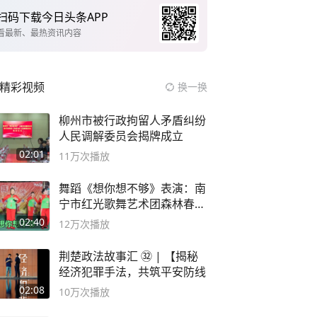
扫码下载今日头条APP
看最新、最热资讯内容
精彩视频
换一换
柳州市被行政拘留人矛盾纠纷
人民调解委员会揭牌成立
02:01
11万
次播放
舞蹈《想你想不够》表演：南
宁市红光歌舞艺术团森林春红
舞蹈队。
02:40
12万
次播放
荆楚政法故事汇 ㉜ | 【揭秘
经济犯罪手法，共筑平安防线
02:08
10万
次播放