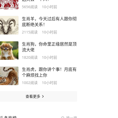
5656
阅读
10小时前
生肖羊，今天过后有人跟你彻
底断绝关系！
2115
阅读
10小时前
生肖狗，你命里正缘居然是顶
流大佬
1820
阅读
10小时前
生肖虎，跟你讲个事！月底有
个麻烦找上你
1002
阅读
10小时前
查看更多
换一换