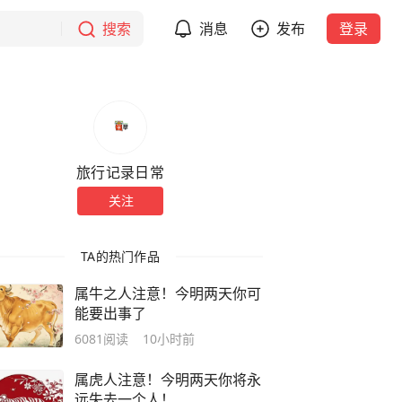
搜索
消息
发布
登录
旅行记录日常
关注
TA的热门作品
属牛之人注意！今明两天你可
能要出事了
6081
阅读
10小时前
属虎人注意！今明两天你将永
远失去一个人！