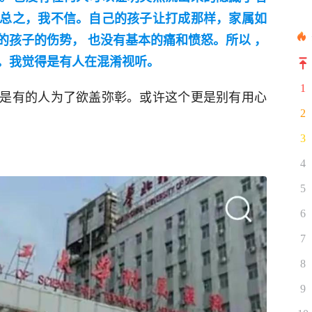
总之，我不信。自己的孩子让打成那样，家属如
的孩子的伤势， 也没有基本的痛和愤怒。所以 ，
。我觉得是有人在混淆视听。
1
是有的人为了欲盖弥彰。或许这个更是别有用心
2
3
4
5
6
7
8
9