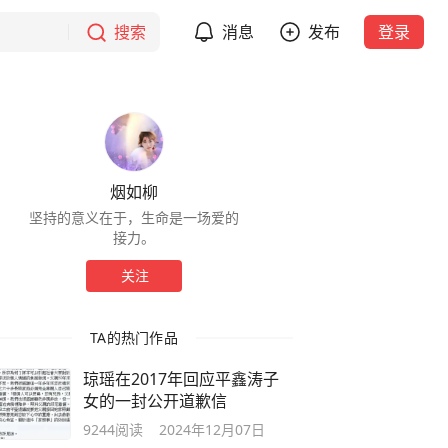
搜索
消息
发布
登录
烟如柳
坚持的意义在于，生命是一场爱的
接力。
关注
TA的热门作品
琼瑶在2017年回应平鑫涛子
女的一封公开道歉信
9244
阅读
2024年12月07日