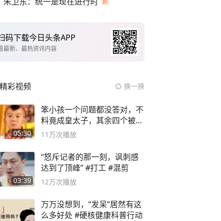
朱卫东：统一是现在进行时
扫码下载今日头条APP
看最新、最热资讯内容
精彩视频
换一换
笨小孩一个问题都没答对，不
料竟成皇太子，其余四个被处
死
05:30
11万
次播放
“怒斥记者的那一刻，讽刺感
达到了顶峰” #打工 #混剪
03:39
12万
次播放
万万没想到，“发呆”居然有这
么多好处 #硬核健康科普行动