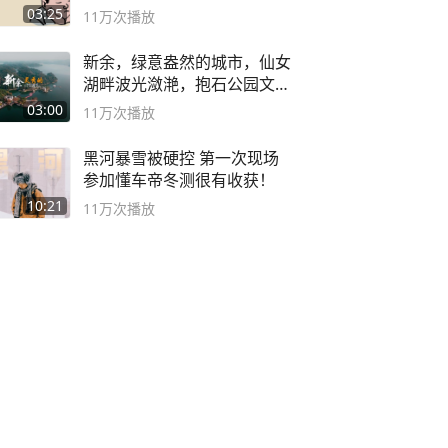
03:25
11万
次播放
新余，绿意盎然的城市，仙女
湖畔波光潋滟，抱石公园文化
深邃……
03:00
11万
次播放
黑河暴雪被硬控 第一次现场
参加懂车帝冬测很有收获！
10:21
11万
次播放