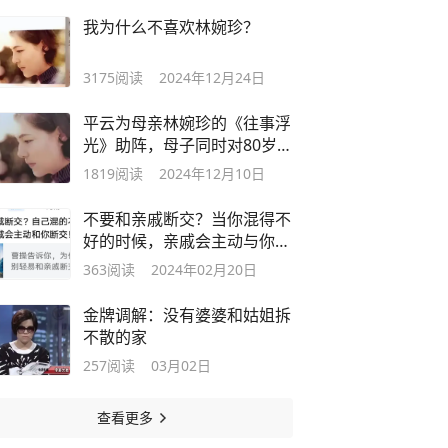
我为什么不喜欢林婉珍？
3175
阅读
2024年12月24日
平云为母亲林婉珍的《往事浮
光》助阵，母子同时对80岁的
琼瑶开火
1819
阅读
2024年12月10日
不要和亲戚断交？当你混得不
好的时候，亲戚会主动与你断
交
363
阅读
2024年02月20日
金牌调解：没有婆婆和姑姐拆
不散的家
257
阅读
03月02日
查看更多