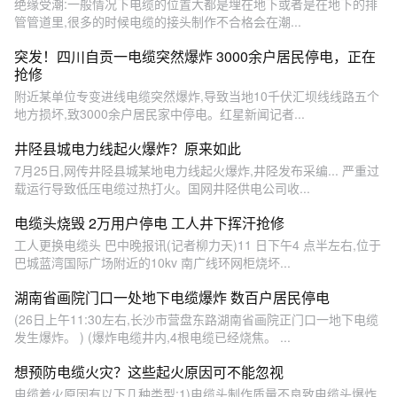
绝缘受潮:一般情况下电缆的位置大都是埋在地下或者是在地下的排
管管道里,很多的时候电缆的接头制作不合格会在潮...
突发！四川自贡一电缆突然爆炸 3000余户居民停电，正在
抢修
附近某单位专变进线电缆突然爆炸,导致当地10千伏汇坝线线路五个
地方损坏,致3000余户居民家中停电。红星新闻记者...
井陉县城电力线起火爆炸？原来如此
7月25日,网传井陉县城某地电力线起火爆炸,井陉发布采编... 严重过
载运行导致低压电缆过热打火。国网井陉供电公司收...
电缆头烧毁 2万用户停电 工人井下挥汗抢修
工人更换电缆头 巴中晚报讯(记者柳力天)11 日下午4 点半左右,位于
巴城蓝湾国际广场附近的10kv 南广线环网柜烧坏...
湖南省画院门口一处地下电缆爆炸 数百户居民停电
(26日上午11:30左右,长沙市营盘东路湖南省画院正门口一地下电缆
发生爆炸。 ) (爆炸电缆井内,4根电缆已经烧焦。 ...
想预防电缆火灾？这些起火原因可不能忽视
电缆着火原因有以下几种类型:1)电缆头制作质量不良致电缆头爆炸