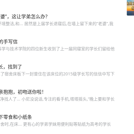
婆”，这让学弟怎么办？
整洁,和... 居然是上届学长退寝后,在墙上留下来的“老婆”,我
的手写信
机科学与技术学院的四位新生收到了上一届同寝室的学长们留给他
长，找到了
了宿舍床板下一封曾住在该床位的2015级学长写的信信中写下
亲抱抱，初吻送你啦！
找人了... 小尼没说话,专注的看手机,塔塔摇头,“晚上要和学长
下零食和小纸条
时,在床... 更有心的学弟学妹用便利贴等贴纸为高考的学长