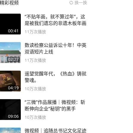
精彩视频
换一换
“不贴年画，就不算过年”，这
是被我们遗忘的非遗木板年画
00:41
11万
次播放
数读检察公益诉讼十年！中英
双语短片上线
02:27
11万
次播放
遥望觉醒年代，《热血》铸就
警魂。
04:19
10万
次播放
“三微”作品展播｜微视频：斩
断伸向企业“秘钥”的黑手
09:06
10万
次播放
微视频｜追随总书记文化足迹