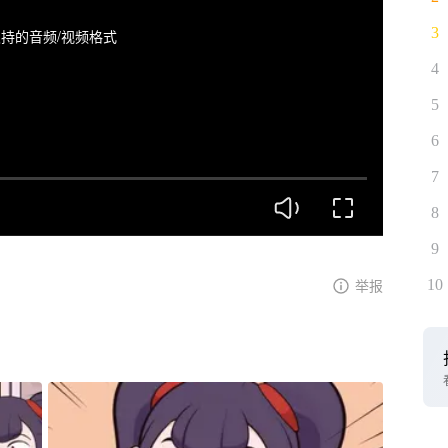
3
持的音频/视频格式
4
5
6
7
8
9
10
举报