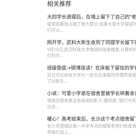
相关推荐
大四学长退寝后，在墙上留下了自己的“老
寝室因素就占据了很大部分,如果大家大学寝室环境
们可以...
刚开学，武科大新生收到了同寝学长留下
9月18日,武汉科技大学南园的宿舍楼里,计算
们的手...
班级垫底→硕博连读！在床板下留信的学
近日河北经贸大学大一新生白海鹭同学偶然发现
了对新生...
小说：可爱小学弟在宿舍里被学长哄着亲
塔塔见宿舍里没有诺诺的影子,便问道,“我们今天净
出去...
暖心！高考结束后，长沙这个考点宿舍留
长沙市望城区第一中学考点的宿管老师们检查宿舍
学姐们送上...