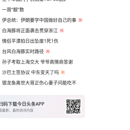
一周“靓”数
伊总统：伊朗要学中国做好自己的事
白海豚将正面袭击贯穿浙江
情侣平潭拍日出坠崖1死1伤
台风白海豚实时路径
孙子考取上海交大 爷爷高情商答谢
沙巴土签协议 中东变天了吗
银龙鱼离世大哥正伤心妻子问能吃不
扫码下载今日头条APP
看最新、最热资讯内容