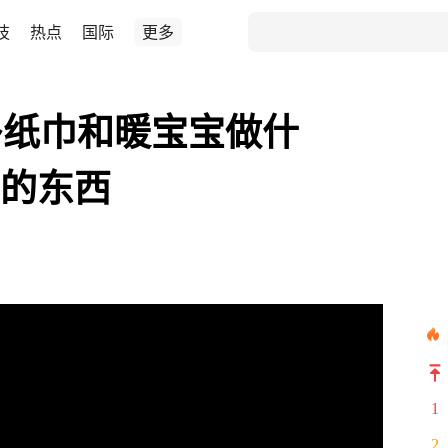
技
热点
国际
更多
多纸巾和暖宝宝做什
下的东西
1
2