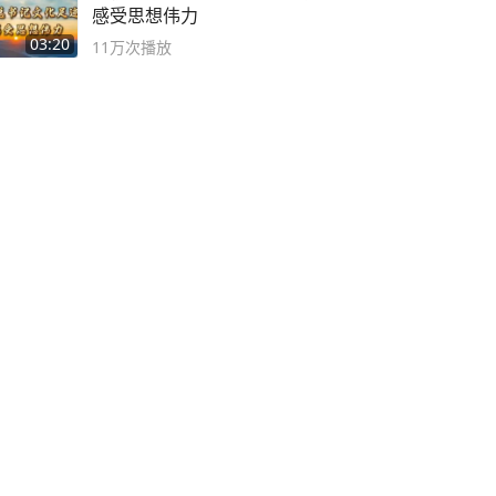
感受思想伟力
03:20
11万
次播放