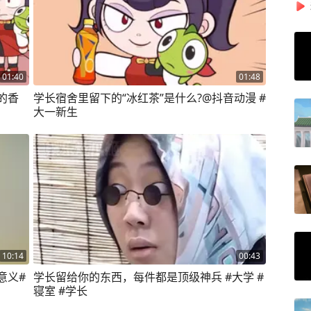
01:40
01:48
的香
学长宿舍里留下的“冰红茶”是什么?@抖音动漫 #
大一新生
10:14
00:43
意义#
学长留给你的东西，每件都是顶级神兵 #大学 #
寝室 #学长