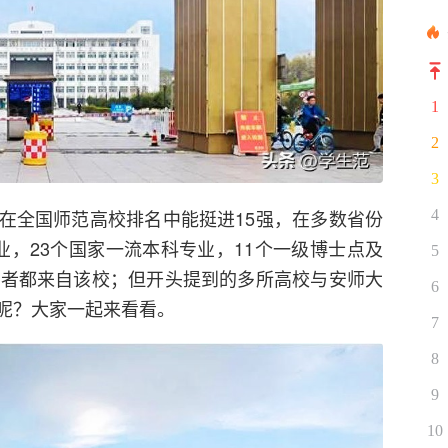
1
2
3
在全国师范高校排名中能挺进15强，在多数省份
4
业，23个国家一流本科专业，11个一级博士点及
5
作者都来自该校；但开头提到的多所高校与安师大
6
呢？大家一起来看看。
7
8
9
10