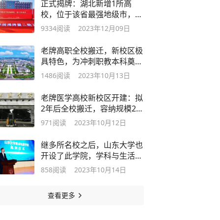
正式揭牌：湖北新增1所高
校，位于该省最强地级市，首
设6个专业
9334
阅读
2023年12月09日
老牌高职全校搬迁，新校区极
具特色，为冲刺职教本科奠定
了基础
1486
阅读
2023年10月13日
老牌医学高校新校区开建：拟
2年后全校搬迁，容纳规模2万
余人
971
阅读
2023年10月12日
继多所名校之后，山东大学也
开设了此学院，学科与生活息
息相关
858
阅读
2023年10月14日
查看更多