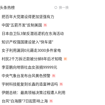
头条热榜
换一换
把百年大党建设得更加坚强有力
中国“五箭齐发”反制美国
日本自卫队3架反潜巡逻机在东海活动
知识产权强国建设驶入“快车道”
女子利用漏洞0元薅走3000多件家电
村民2千万拆迁款被分掉8年后才知晓
李亚鹏向地铁吐血女孩捐99999元
中央气象台发布台风黄色预警
宇树科技能复刻长鑫的造富神话吗
伊朗总统：最高领袖决策过程遭人利用
台风“白海豚”7日起影响上海