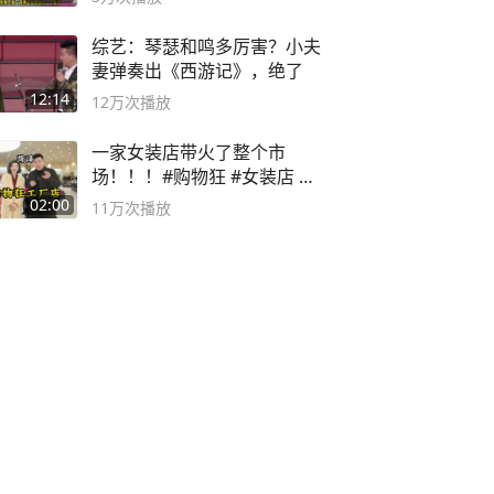
综艺：琴瑟和鸣多厉害？小夫
妻弹奏出《西游记》，绝了
12:14
12万
次播放
一家女装店带火了整个市
场！！！#购物狂 #女装店 #
高品质女装
02:00
11万
次播放