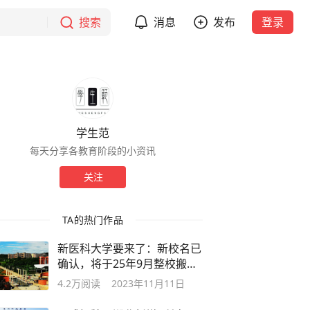
搜索
消息
发布
登录
学生范
每天分享各教育阶段的小资讯
关注
TA的热门作品
新医科大学要来了：新校名已
确认，将于25年9月整校搬迁
至新校区
4.2万
阅读
2023年11月11日