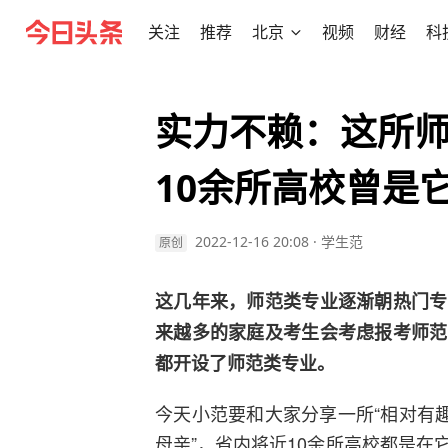
关注
推荐
北京
视频
财经
科
实力不赖：这所师
10余所高校曾是
2022-12-16 20:08
·
学生范
原创
这几年来，师范类专业逐渐朝热门专
来越多的家庭及考生会考虑报考师范
都开设了师范类专业。
今天小范要和大家分享一所“相对有
母亲”，省内将近10余所高校都是