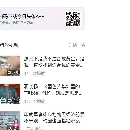
扫码下载今日头条APP
看最新、最热资讯内容
精彩视频
换一换
原来不是我不适合戴黄金，是
我一直没找到适合我的黄金
😭
00:49
11万
次播放
蒋长扬：《国色芳华》里的
“神秘花鸟使”，到底是忠是
奸？
02:11
11万
次播放
印度军事雄心勃勃但经济前景
不乐观，韩国也面临经济衰退
风险
00:21
3万
次播放