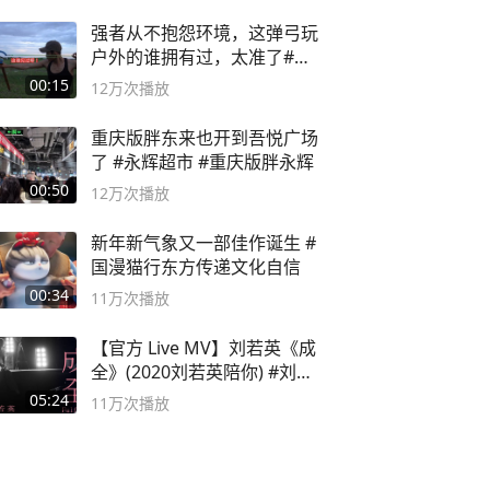
强者从不抱怨环境，这弹弓玩
户外的谁拥有过，太准了#弹
弓#户外
00:15
12万
次播放
重庆版胖东来也开到吾悦广场
了 #永辉超市 #重庆版胖永辉
00:50
12万
次播放
新年新气象又一部佳作诞生 #
国漫猫行东方传递文化自信
00:34
11万
次播放
【官方 Live MV】刘若英《成
全》(2020刘若英陪你) #刘若
英 #成全
05:24
11万
次播放