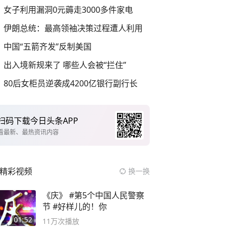
女子利用漏洞0元薅走3000多件家电
伊朗总统：最高领袖决策过程遭人利用
中国“五箭齐发”反制美国
出入境新规来了 哪些人会被“拦住”
80后女柜员逆袭成4200亿银行副行长
扫码下载今日头条APP
看最新、最热资讯内容
精彩视频
换一换
《庆》 #第5个中国人民警察
节 #好样儿的！你
01:52
11万
次播放