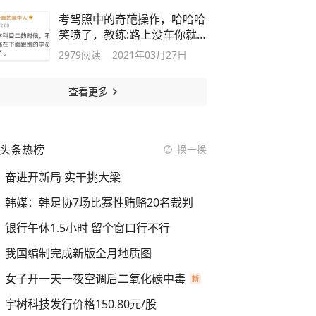
考驾照中的奇葩操作，哈哈哈
笑喷了，教练:路上没车你就
可以开了
2979
阅读
2021年03月27日
查看更多
头条热榜
换一换
奋进开新局 实干挑大梁
韩媒：韩足协7场比赛性贿赂20名裁判
银行午休1.5小时 留个窗口行不行
我国编制完成新版全月地质图
女子开一天一夜空调后二氧化碳中毒
宇树科技发行价格150.80元/股