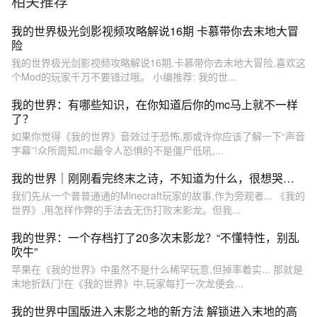
相关推荐
我的世界极光剑影视频攻略解说16期 卡慕带你去末地大冒
险
我的世界极光剑影视频攻略解说16期,卡慕带你去末地大冒险,喜欢这
个Mod的玩家千万不要错过哦。 小编推荐: 我的世...
我的世界：有哪些知识，在你知道后你的mc马上就不一样
了？
如果你觉得《我的世界》音效过于恐怖,那或许你应该了解一下“声音
字幕”!众所周知,mc最令人恐惧的不是僵尸低吼,...
我的世界｜刚刚看完终末之诗，不知道为什么，很想哭…
我们先从一个普普通通的Minecraft玩家的故事,作为旁观者... 《我的
世界》,用怎样作弊的手法去无伤打败末影龙。但我...
我的世界：一个存档打了20多次末影龙？“不懂特性，别乱
吹牛”
苹果在《我的世界》中虽然不是什么稀罕玩意,但掉率着实... 那就是
末地折跃门!在《我的世界》中,玩家每打一次龙便会...
我的世界中国版进入末影之地的新方法 解锁进入末地的高