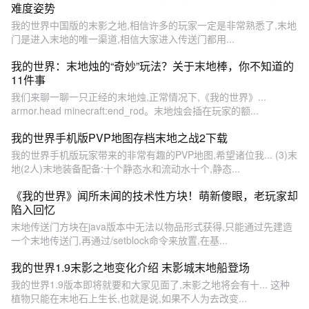
难度姿势
我的世界中国版的末影之地,相信许多的玩家一定是非常熟悉了,末地
门是进入末地的唯一渠道,相信大家进入传送门都用...
我的世界：末地烛的“奇妙”玩法？关于末地棒，你不知道的
11件事
我们来聊一聊一只正经的末地烛,正常情况下,《我的世界》...
armor.head minecraft:end_rod。末地烛会插在玩家的额...
我的世界手机版PVP地图存档末地之战2下载
我的世界手机版玩家带来的非常有趣的PVP地图,希望诸位我... (3)末
地(2人)末地装备配备:十个静态水和流动水十个,静态...
《我的世界》闻所未闻的技术性方块！萌新傻眼，老玩家却
陷入回忆
末地传送门方块在java版本中无法以物品形式获得,只能通过先建造
一个末地传送门,再通过/setblock命令来放置,在基...
我的世界1.9末影之地变化介绍 末影城末地船登场
我的世界1.9版本即将就要和大家见面了,末影之地将会有十... 这种
植物只能在末地石上生长,也就是说,如果不人为去改变...