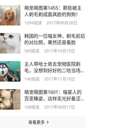
萌宠萌图第1455：那些被主
人剃毛剃成面具脸的狗狗！
1094
阅读
2017年06月30日
韩国的一位喵女神，剃毛前后
的对比照，果然还是看脸
369
阅读
2017年10月19日
主人带哈士奇去宠物医院剃
毛，没想到好好的二哈当场剃
成了袋鼠！
146
阅读
2017年11月10日
萌宠萌图第1601：喵星人的
百变睡姿，这样走光好羞涩
啊！
108
阅读
2017年08月17日
查看更多