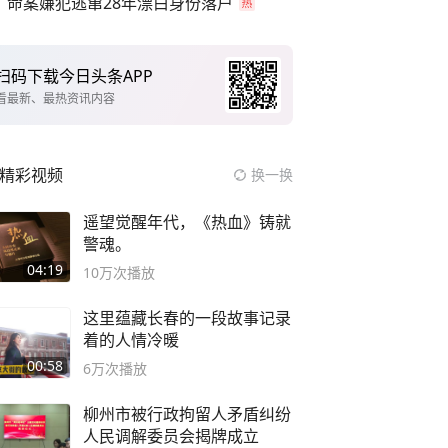
命案嫌犯逃窜28年漂白身份落户
扫码下载今日头条APP
看最新、最热资讯内容
精彩视频
换一换
遥望觉醒年代，《热血》铸就
警魂。
04:19
10万
次播放
这里蕴藏长春的一段故事记录
着的人情冷暖
00:58
6万
次播放
柳州市被行政拘留人矛盾纠纷
人民调解委员会揭牌成立