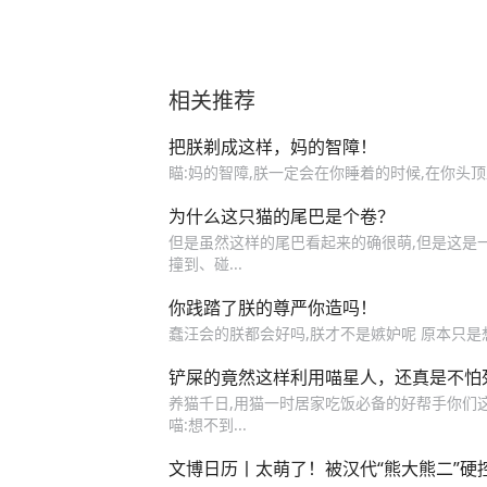
相关推荐
把朕剃成这样，妈的智障！
瞄:妈的智障,朕一定会在你睡着的时候,在你头顶上拉一堆便便!
为什么这只猫的尾巴是个卷？
但是虽然这样的尾巴看起来的确很萌,但是这是
撞到、碰...
你践踏了朕的尊严你造吗！
蠢汪会的朕都会好吗,朕才不是嫉妒呢 原本只是想卖个萌
铲屎的竟然这样利用喵星人，还真是不怕
养猫千日,用猫一时居家吃饭必备的好帮手你们
喵:想不到...
文博日历丨太萌了！被汉代“熊大熊二”硬控