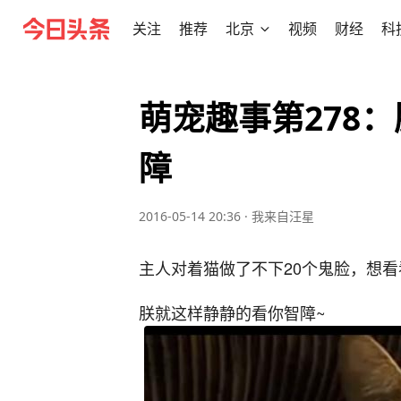
关注
推荐
北京
视频
财经
科
萌宠趣事第278
障
2016-05-14 20:36
·
我来自汪星
主人对着猫做了不下20个鬼脸，想看
朕就这样静静的看你智障~