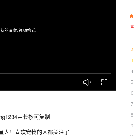
持的音频/视频格式
1
2
3
4
5
6
7
8
ng1234←长按可复制
9
星人！喜欢宠物的人都关注了