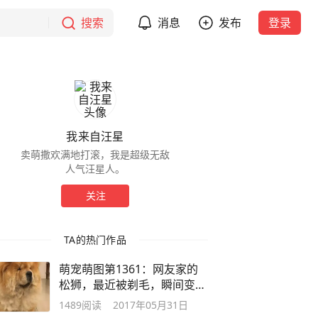
搜索
消息
发布
登录
我来自汪星
卖萌撒欢满地打滚，我是超级无敌
人气汪星人。
关注
TA的热门作品
萌宠萌图第1361：网友家的
松狮，最近被剃毛，瞬间变身
了！
1489
阅读
2017年05月31日