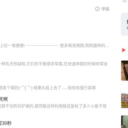
10
举报
 ----------------------- 更多萌宠萌图,狗狗猫咪的...
一种先天性缺陷,它们的平衡感非常差,在快速奔跑的时候经常会
的(˶‾᷄ །། ‾᷅˵) 结果头挂上去了……哈哈哈强行卖萌
死啊
这群不怕死的铲屎的,居然敢这样利用朕这是给了多少小鱼干呀
30秒