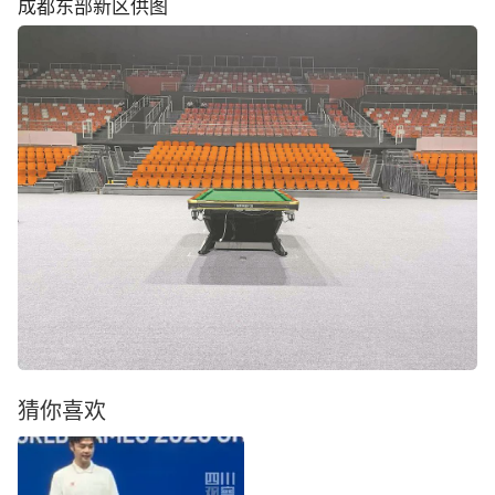
成都东部新区供图
猜你喜欢