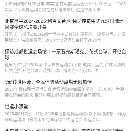
中新网成都2月28日电(何美锟)在成都世运会倒计时160天之... 2025
年第12届世界运动会将在成都隆重举行,这是中国大陆...
北京昌平2024-2025“利百文台尼”独牙传奇中式九球国际巡
回赛全球总决赛开幕
开幕式上,授予2025成都世运会中式台球比赛用台、比赛台尼、比赛
用球官方供应商牌匾。2025年世界运动会将于2025年...
探访成都世运会场馆丨一票看完斯诺克、花式台球、开伦台
球
这里将进行2025年第12届世界运动会(下称:成都世运会)台球大项的
比赛,包括开伦台球、花式台球、斯诺克3个分项。作...
“玩”转世运会，全民体验活动点燃无限热情
2025年第12届世界运动会,世界运动会每四年举办一次,其最... 为迎
接世运会的到来,带领小朋友们提前感受世运会竞赛项...
世运小课堂
2025年8月7日—17日,2025年成都世界运动会(以下简称成都... 作为
非奥运动项目最高水平的国际综合性运动会,世运会以...
北京昌平2024-2025“利百文台尼”独牙传奇中式九球国际巡