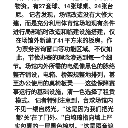
物资，有27套球、14张球桌、24张台
尼。 记者发现，场馆改造没有大修大
建，而是充分利用体育馆场地现有条件
进行局部临时改造和临建设施搭建，仅
在场馆外新建了41平方米的板房，作
为票务咨询窗口等功能区域。不仅如
此，节俭办赛的理念渗透到每一个细
节。场馆内外所需的电缆像黑色的脉络
整齐铺设，电箱、桥架规整地排列，甚
至办公使用的桌椅板凳——这些保障赛
事运行的基础设施，清一色选择了租赁
模式。 记者特别注意到，台球场馆内
不见一缕自然光。“这是因为我们把光
都‘关’在了门外。”白埼琦指向墙上严
实包裹的一层黑色棉材，“这是隔音遮