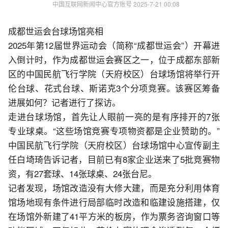
中国互联网新闻中心官方账号
 2025-7-21 00:08
成都世运会台球场馆亮相
2025年第12届世界运动会（简称“成都世运会”）开幕进
入倒计时，作为成都世运会赛区之一，位于成都东部新
区的中国民航飞行学院（天府校区）台球场馆将举行开
伦台球、花式台球、斯诺克3个分项竞赛。该赛区筹备
进展如何？记者进行了探访。
走进台球场馆，首先让人眼前一亮的是有序排开的7张
专业球桌。“这些场馆竞赛专项物资都是企业赞助的。”
中国民航飞行学院（天府校区）台球场馆中心宣传副主
任白埼琦告诉记者，目前已有8家企业送来了5批竞赛物
资，有27套球、14张球桌、24张台尼。
记者发现，场馆改造没有大修大建，而是充分利用体育
馆场地现有条件进行局部临时改造和临建设施搭建，仅
在场馆外新建了41平方米的板房，作为票务咨询窗口等