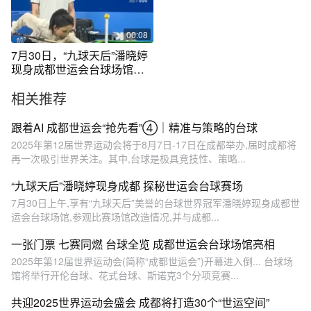
00:08
7月30日，“九球天后”潘晓婷
现身成都世运会台球场馆。
在互动环节中，潘晓婷一记
相关推荐
精妙绝伦的“神仙球”惊艳全
场，提前点燃世运热情。
#2025成都世运会
跟着AI 成都世运会“抢先看”④｜精准与策略的台球
2025年第12届世界运动会将于8月7日-17日在成都举办,届时成都将
再一次吸引世界关注。其中,台球是极具竞技性、策略...
“九球天后”潘晓婷现身成都 探秘世运会台球赛场
7月30日上午,享有“九球天后”美誉的台球世界冠军潘晓婷现身成都世
运会台球场馆,参观比赛场馆改造情况,并与成都...
一张门票 七赛同燃 台球全览 成都世运会台球场馆亮相
2025年第12届世界运动会(简称“成都世运会”)开幕进入倒... 台球场
馆将举行开伦台球、花式台球、斯诺克3个分项竞赛...
共迎2025世界运动会盛会 成都将打造30个“世运空间”