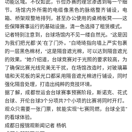
功能区域。不仅如此，节俭办赛的理念渗透到每一个细
节。场馆内外所需的电缆像黑色的脉络整齐铺设，电
箱、桥架规整地排列，甚至办公使用的桌椅板凳——这
些保障赛事运行的基础设施，清一色选择了租赁模式。
记者特别注意到，台球场馆内不见一缕自然光。“这是因
为我们把光都‘关’在了门外。”白埼琦指向墙上严实包裹
的一层黑色棉材，“这是隔音遮光棉，可以达到隔音遮光
的效果。”她介绍道，台球竞赛对于光照的要求较高，为
了确保比赛光线完美无干扰，在场馆改造时，对玻璃幕
墙和天花板的采光口都采用隔音遮光棉进行铺设，同时
强化隔音处理，打造出纯粹的竞技环境。
据了解，成都世运会台球赛事预赛阶段，斯诺克、花式
台球、开伦台球3个分项共7个小项的比赛将同时开打。
观众只需要一张门票，就能实现“七赛同燃，台球全览”
的看球体验。
成都日报锦观新闻记者 杨帆