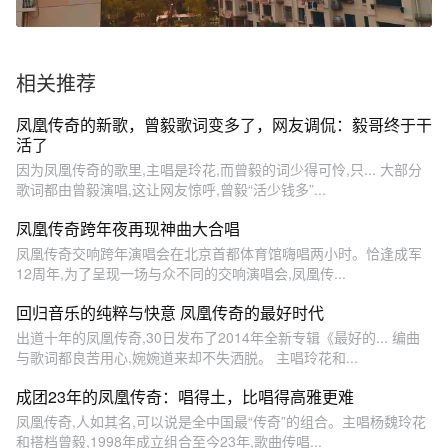
相关推荐
凤凰传奇的新歌，曾毅歌词变多了，网友调侃：毅哥终于干
活了
因为凤凰传奇的歌里,主唱是玲花,而曾毅的词少得可怜,只... 大部分
歌词都由曾毅演唱,这让网友惊呼,曾毅“活少钱多”...
凤凰传奇跨年夜再现神曲大合唱
凤凰传奇交响跨年演唱会在北京首都体育馆嗨唱两小时。恰逢成军
12周年,为了呈现一场与众不同的交响演唱会,凤凰传...
回归音乐的纯粹与快意 凤凰传奇的最好时代
出道十年的凤凰传奇,30日发布了2014年全新专辑《最好的... 编曲
与歌词都良苦用心,婉婉道来却不失洒脱。 主唱玲花和...
成团23年的凤凰传奇：唱得土，比唱得高雅更难
凤凰传奇,人如其名,可以说是全中国最“传奇”的组合。主唱杨魏玲花
和搭档曾毅,1998年成立组合至今23年,歌曲传唱...