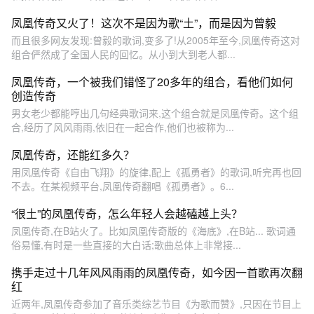
凤凰传奇又火了！这次不是因为歌“土”，而是因为曾毅
而且很多网友发现:曾毅的歌词,变多了!从2005年至今,凤凰传奇这对
组合俨然成了全国人民的回忆。从小到大到老人都...
凤凰传奇，一个被我们错怪了20多年的组合，看他们如何
创造传奇
男女老少都能哼出几句经典歌词来,这个组合就是凤凰传奇。这个组
合,经历了风风雨雨,依旧在一起合作,他们也被称为...
凤凰传奇，还能红多久？
用凤凰传奇《自由飞翔》的旋律,配上《孤勇者》的歌词,听完再也回
不去。在某视频平台,凤凰传奇翻唱《孤勇者》。6...
“很土”的凤凰传奇，怎么年轻人会越磕越上头？
凤凰传奇,在B站火了。比如凤凰传奇版的《海底》,在B站... 歌词通
俗易懂,有时是一些直接的大白话;歌曲总体上非常接...
携手走过十几年风风雨雨的凤凰传奇，如今因一首歌再次翻
红
近两年,凤凰传奇参加了音乐类综艺节目《为歌而赞》,只因在节目上