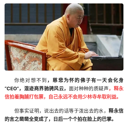
你绝对想不到
，慈悲为怀的佛子有一天会化身
“CEO”，混迹商界驰骋风云，
面对种种的质疑声
，释永
信拍着胸脯打包票，自己永远不会用少林寺牟取利益。
但事实证明，说出去的话等于泼出去的水，
释永信
的言之凿凿全变成了，日后一个个拍在脸上的巴掌。