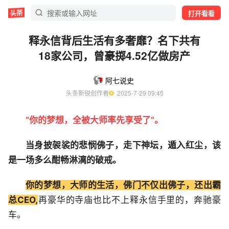
打开看看
释永信背后生活有多奢靡？名下共有
18家公司，曾豪掷4.52亿做房产
阿七说史
头条新锐创作者
  2025-7-29 09:45
“你的梦想，全被大师率先享受了”。
当身披袈裟的悲悯佛子，走下神坛，遁入红尘，该
是一场多么酣畅淋漓的破戒。
你的梦想，大师的生活，佛门不仅出佛子，还出霸
总CEO,
再豪华的寺庙也比不上释永信手里的，奔驰豪
车。