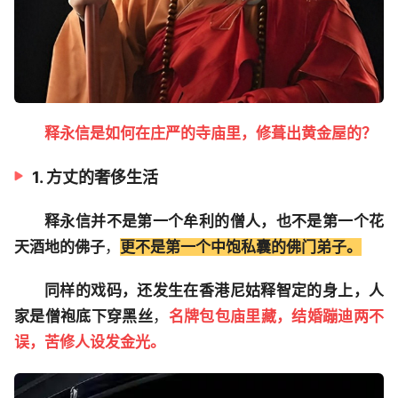
释永信是如何在庄严的寺庙里，修葺出黄金屋的？
1. 方丈的奢侈生活
释永信并不是第一个牟利的僧人，也不是第一个花
天酒地的佛子
，
更不是第一个中饱私囊的佛门弟子。
同样的戏码，还发生在香港尼姑释智定的身上，人
家是僧袍底下穿黑丝
，
名牌包包庙里藏，结婚蹦迪两不
误，苦修人设发金光。