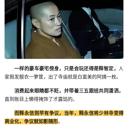
一样的豪车豪宅傍身，只是会玩还得是释智定，
人
家假发靓衣一箩筐，出了寺庙就是白富美的阿姨一枚。
消费起来眼睛都不眨，并带着三五跟班共同潇洒，
直到账目上懒得掩饰了才露馅的。
而释永信则早有争议，当年，释永信将少林寺变得
商业化，争议就如影随形
。