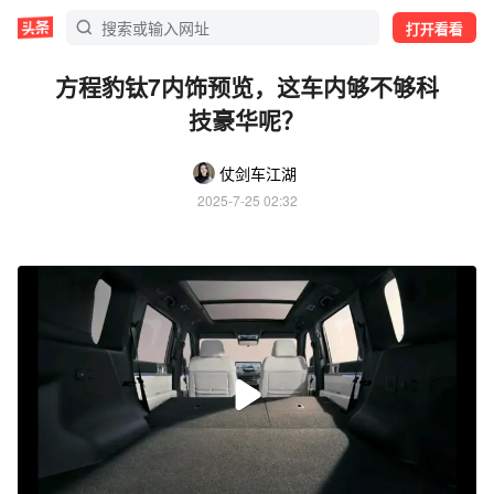
打开看看
方程豹钛7内饰预览，这车内够不够科
技豪华呢？
仗剑车江湖
2025-7-25 02:32