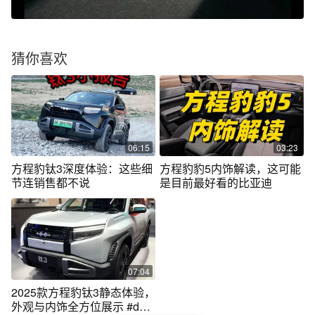
猜你喜欢
06:15
03:23
方程豹钛3深度体验：这些细
方程豹豹5内饰解读，这可能
节连销售都不说
是目前最好看的比亚迪
07:04
2025款方程豹钛3静态体验，
外观与内饰全方位展示 #dou