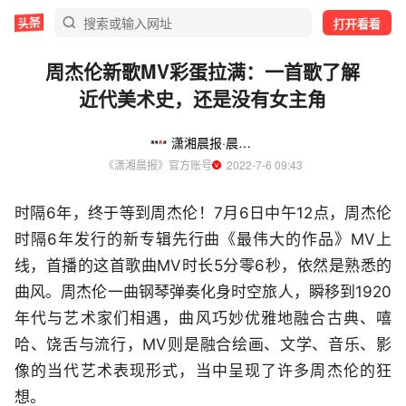
打开看看
周杰伦新歌MV彩蛋拉满：一首歌了解
近代美术史，还是没有女主角
潇湘晨报·晨视频
《潇湘晨报》官方账号
  2022-7-6 09:43
时隔6年，终于等到周杰伦！7月6日中午12点，周杰伦
时隔6年发行的新专辑先行曲《最伟大的作品》MV上
线，首播的这首歌曲MV时长5分零6秒，依然是熟悉的
曲风。周杰伦一曲钢琴弹奏化身时空旅人，瞬移到1920
年代与艺术家们相遇，曲风巧妙优雅地融合古典、嘻
哈、饶舌与流行，MV则是融合绘画、文学、音乐、影
像的当代艺术表现形式，当中呈现了许多周杰伦的狂
想。