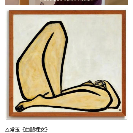
△常玉《曲腿裸女》