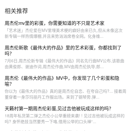
相关推荐
周杰伦mv里的彩蛋，你需要知道的不只是艺术家
「艺术迷」杰伦爱在MV里埋美术梗的癖好由来已久,但从未像这次
新专辑一样热情爆棚,并且来势汹汹席卷全网。化身维...
​周杰伦新歌《最伟大的作品》里的艺术彩蛋，你都找到了
吗？
7月6日,周杰伦新专辑《最伟大的作品》同名先行曲MV公布,该歌曲
由黄俊郎、谢迪作词,周杰伦作曲,MV由周杰伦执导,郎...
周杰伦《最伟大的作品》MV中，你发现了几个彩蛋和隐
喻？
你以为《最伟大的作品》真的是周杰伦自恋、在夸自己吗?... 接着周
董穿着一身莎玛丽丹工作服出场。来到了钢琴旁,弹...
天籁村第一期周杰伦彩蛋,见过吉他被玩成这样的吗？
18周年私货第二弹之杰伦小公举重磅来袭! ! 见过吉他被玩成这样的
吗? 身怀绝技当然要秀一下咯,借用公举的口头禅“...