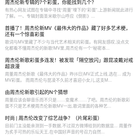
周杰伦新专辑的7个彩蛋，你能找到几个？
有热心网友试图在专辑中寻找“周董”埋下的“彩蛋”,上游新闻就此进行
了解。一、专辑封面圣米歇尔山呼应《倒影》...
首播了！周杰伦新MV《最伟大的作品》藏了好多艺术梗，
还有一个惊喜彩蛋
歌词与MV里藏了不少与当代艺术相关的彩蛋。有网友感叹,没点文
化都看不懂周杰伦的新歌!MV里,周杰伦有一个“秘密本...
周杰伦新歌彩蛋多连发！被发现「隔空放闪」跟昆凌戴对戒
超浪漫
周董周杰伦新歌《最伟大的作品》昨(6日)MV正式上线,选在... 成为
MV彩蛋。 而周杰伦与昆凌不久前才喜迎小女儿,这支M...
由周杰伦新歌引起的N个猜想
周董应该会聊音乐而不只是……变魔术……了吧。周杰伦的新歌彩
蛋不只是艺术梗周杰伦新歌MV一出,歌词里面的各种艺...
时尚 | 周杰伦改变了综艺战争？（片尾彩蛋）
目前门主没能亲测到一手数据,不过双方微博给到的数据显... 周董作
为炙手可热的乐坛天王,在中国好声音的号召力自然...