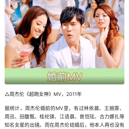
△周杰伦《超跑女神》MV，2011年
据统计，周杰伦婚前的MV里，有过林依晨、王婉霏、
周迅、田馥甄、桂纶镁、江语晨、曾恺玹、古力娜扎等
知名女星的出镜。而在周杰伦结婚后，他本人再也没有