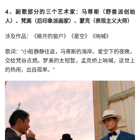
4、副歌部分的三个艺术家：马蒂斯（野兽派创始
人）、梵高（后印象派画家）、蒙克（表现主义大师）
涉及作品：《敞开的窗户》《星空》《呐喊》
歌词：“小船静静往返，马蒂斯的海岸。星空下的夜晚，
交给梵谷点燃。梦美的太短暂，孟克桥上呐喊，这世上
的热闹，出自孤单。”