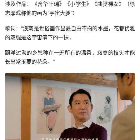
涉及作品：《含华吐瑞》《小学生》《曲腿裸女》（徐
志摩戏称他的画为“宇宙大腿”）
歌词：“浪荡是世俗画作里最自由不拘的水墨，花都优雅
的双腿是这宇宙笔下的一抹，
飘洋过海的乡愁种在一无所有的温柔，寂寞的枝头才能
长出常玉要的花朵。”