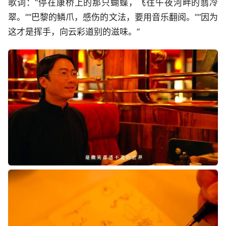
歌词：“停在康桥上的那只蝴蝶，飞往午夜河畔的翡冷
翠。”“巴黎的鳞爪，感伤的文法，要用音乐翻阅。”“因为
这才是挥手，向云彩道别的滋味。”