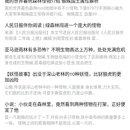
我的世界暮色森林怪物介绍 蜘蛛国王属性解析
我的世界暮色森林mod地图中有不少怪物,下面97973手游网小编为
大家带来蜘蛛国王怪物详细介绍。 蜘蛛国王 血量30 ...
人民日报伴你阅读 | 绿森林闯进一个庞大的怪物
来源:【人民日报出版社】本文节选自人民日报出版社《人民日报伴
你阅读 二年级 上册》编辑:刘雨萱校对:崔晨审核:霍...
亚马逊雨林有多恐怖？不明生物高达上万种，处处充满危机
都会生成有毒的生物碱,生物链低端的小昆虫吃了这些植物,再加上自
身合成的生物碱,箭毒蛙吃掉这些小昆虫,就会把生...
【妖怪故事】出没于深山老林的10种妖怪，比豺狼虎豹更
加凶险
山魈,传说是深山老林中的一种怪物,人面猴身,身长体黑,力大无穷。
它们跑的比豹子还快,可徒手撕裂虎豹,乃是山中霸...
小说：小伙走在森林里，竟然看到两种怪物在打架，正好便
宜了他
莫一凡粗略的估计了一下,共有30多只怪物,其中哥布林的数量要多上
一些。 怪物之间的距离相隔不是很远,以莫一凡的...